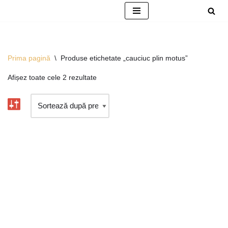
Sari
la
conținut
Prima pagină
\
Produse etichetate „cauciuc plin motus”
Afișez toate cele 2 rezultate