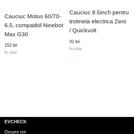
Cauciuc 8.5inch pentru
Cauciuc Motus 60/70-
trotineta electrica Zero
6.5, compatibil Ninebot
/ Quickvolt
Max G30
91
lei
152
lei
În stoc
În stoc
EVCHECK
Despre noi