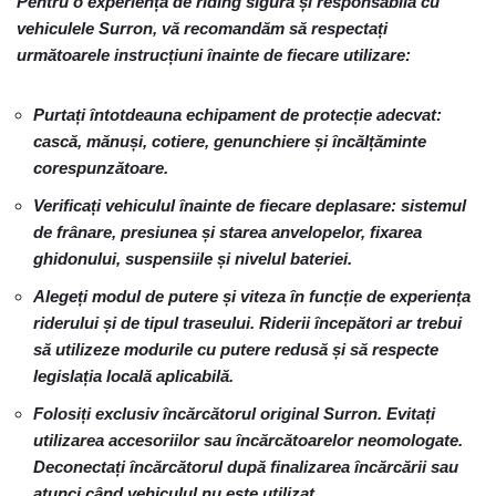
Pentru o experiență de riding sigură și responsabilă cu
vehiculele Surron, vă recomandăm să respectați
următoarele instrucțiuni înainte de fiecare utilizare:
Purtați întotdeauna echipament de protecție adecvat:
cască, mănuși, cotiere, genunchiere și încălțăminte
corespunzătoare.
Verificați vehiculul înainte de fiecare deplasare: sistemul
de frânare, presiunea și starea anvelopelor, fixarea
ghidonului, suspensiile și nivelul bateriei.
Alegeți modul de putere și viteza în funcție de experiența
riderului și de tipul traseului. Riderii începători ar trebui
să utilizeze modurile cu putere redusă și să respecte
legislația locală aplicabilă.
Folosiți exclusiv încărcătorul original Surron. Evitați
utilizarea accesoriilor sau încărcătoarelor neomologate.
Deconectați încărcătorul după finalizarea încărcării sau
atunci când vehiculul nu este utilizat.