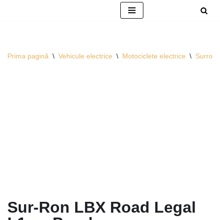
Sari
la
conținut
Prima pagină
\
Vehicule electrice
\
Motociclete electrice
\
Surron
Sur-Ron LBX Road Legal