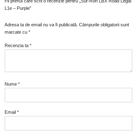
Fii primul care scrii o recenzie pentru „Sur-Ron LBX Road Legal
L1e – Purple”
Adresa ta de email nu va fi publicată.
Câmpurile obligatorii sunt
marcate cu
*
Recenzia ta
*
Nume
*
Email
*