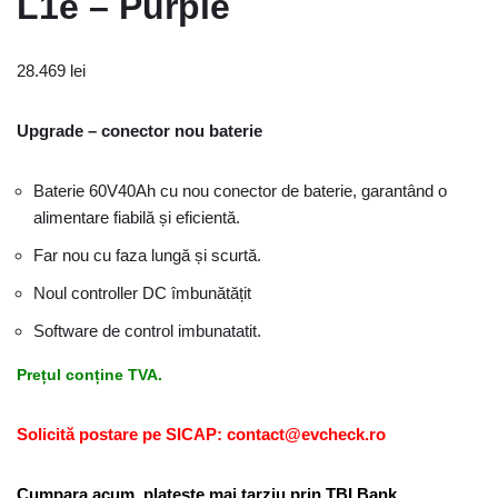
L1e – Purple
28.469
lei
Upgrade – conector nou baterie
Baterie 60V40Ah cu nou conector de baterie, garantând o
alimentare fiabilă și eficientă.
Far nou cu faza lungă și scurtă.
Noul controller DC îmbunătățit
Software de control imbunatatit.
Prețul conține TVA.
Solicită postare pe SICAP: contact@evcheck.ro
Cumpara acum, plateste mai tarziu prin TBI Bank