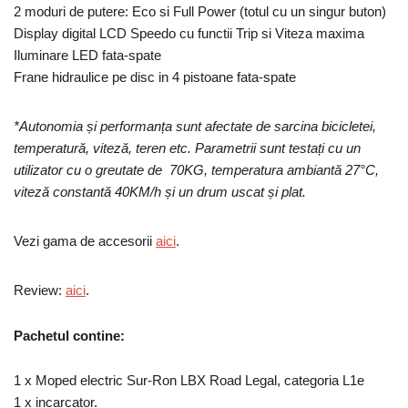
2 moduri de putere: Eco si Full Power (totul cu un singur buton)
Display digital LCD Speedo cu functii Trip si Viteza maxima
Iluminare LED fata-spate
Frane hidraulice pe disc in 4 pistoane fata-spate
*Autonomia și performanța sunt afectate de sarcina bicicletei,
temperatură, viteză, teren etc. Parametrii sunt testați cu un
utilizator cu o greutate de 70KG, temperatura ambiantă 27°C,
viteză constantă 40KM/h și un drum uscat și plat.
Vezi gama de accesorii
aici
.
Review:
aici
.
Pachetul contine:
1 x Moped electric Sur-Ron LBX Road Legal, categoria L1e
1 x incarcator.