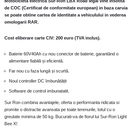
Motocicleta electrica Sur-Ron LBX Road legal vine insotita
de COC (Certificat de conformitate european) in baza caruia
se poate obtine cartea de identitate a vehiculului in vederea
omologarii RAR.
Cost eliberare carte CIV: 200 euro (TVA inclus).
Baterie 60V40Ah cu nou conector de baterie, garantând o
alimentare fiabilă și eficientă.
Far nou cu faza lungă și scurtă.
Noul controller DC îmbunătățit
Software de control imbunatatit.
Sur Ron combina avantajele, oferta o performanta ridicata si
promite o distractie avansata pe toate terenurile, totul cu o
greutate minima de 50 kg. Bucurati-va de fiorul lui Sur-Ron Light
Bee X!