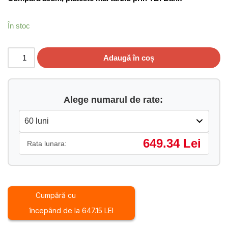
În stoc
Adaugă în coș
Alege numarul de rate:
649.34 Lei
Rata lunara:
Cumpără cu
începând de la 647.15 LEI