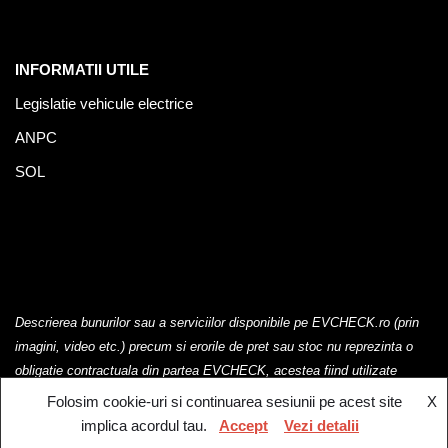
INFORMATII UTILE
Legislatie vehicule electrice
ANPC
SOL
Descrierea bunurilor sau a serviciilor disponibile pe EVCHECK.ro (prin
imagini, video etc.) precum si erorile de pret sau stoc nu reprezinta o
obligatie contractuala din partea EVCHECK, acestea fiind utilizate
exclusiv cu titlu de prezentare.
Folosim cookie-uri si continuarea sesiunii pe acest site
X
implica acordul tau.
Accept
Vezi detalii
EV Check @2023. Toate drepturile rezervate.