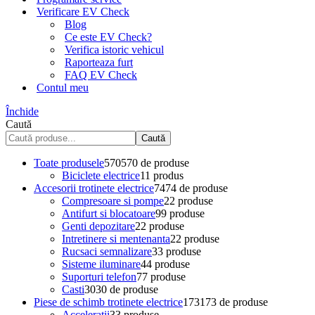
Verificare EV Check
Blog
Ce este EV Check?
Verifica istoric vehicul
Raporteaza furt
FAQ EV Check
Contul meu
Închide
Caută
Caută
Toate produsele
570
570 de produse
Biciclete electrice
1
1 produs
Accesorii trotinete electrice
74
74 de produse
Compresoare si pompe
2
2 produse
Antifurt si blocatoare
9
9 produse
Genti depozitare
2
2 produse
Intretinere si mentenanta
2
2 produse
Rucsaci semnalizare
3
3 produse
Sisteme iluminare
4
4 produse
Suporturi telefon
7
7 produse
Casti
30
30 de produse
Piese de schimb trotinete electrice
173
173 de produse
Acceleratii
3
3 produse