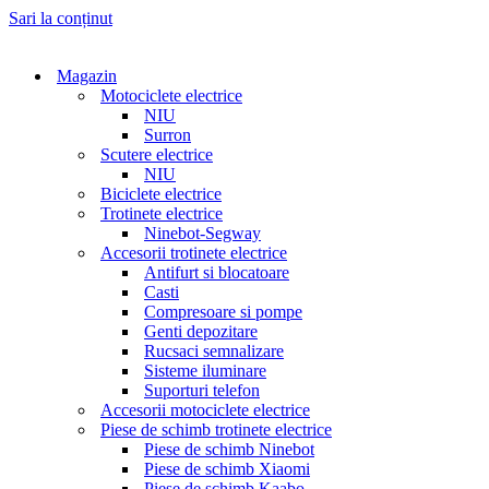
Sari la conținut
Magazin
Motociclete electrice
NIU
Surron
Scutere electrice
NIU
Biciclete electrice
Trotinete electrice
Ninebot-Segway
Accesorii trotinete electrice
Antifurt si blocatoare
Casti
Compresoare si pompe
Genti depozitare
Rucsaci semnalizare
Sisteme iluminare
Suporturi telefon
Accesorii motociclete electrice
Piese de schimb trotinete electrice
Piese de schimb Ninebot
Piese de schimb Xiaomi
Piese de schimb Kaabo