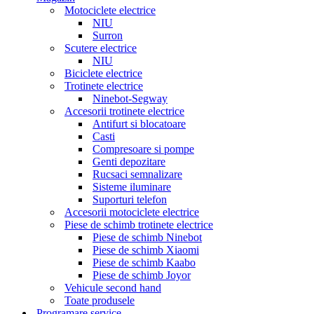
Motociclete electrice
NIU
Surron
Scutere electrice
NIU
Biciclete electrice
Trotinete electrice
Ninebot-Segway
Accesorii trotinete electrice
Antifurt si blocatoare
Casti
Compresoare si pompe
Genti depozitare
Rucsaci semnalizare
Sisteme iluminare
Suporturi telefon
Accesorii motociclete electrice
Piese de schimb trotinete electrice
Piese de schimb Ninebot
Piese de schimb Xiaomi
Piese de schimb Kaabo
Piese de schimb Joyor
Vehicule second hand
Toate produsele
Programare service