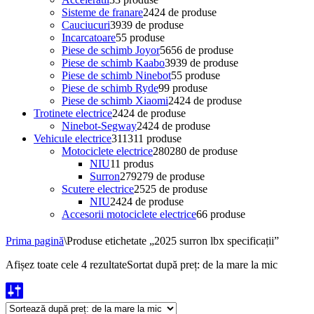
Sisteme de franare
24
24 de produse
Cauciucuri
39
39 de produse
Incarcatoare
5
5 produse
Piese de schimb Joyor
56
56 de produse
Piese de schimb Kaabo
39
39 de produse
Piese de schimb Ninebot
5
5 produse
Piese de schimb Ryde
9
9 produse
Piese de schimb Xiaomi
24
24 de produse
Trotinete electrice
24
24 de produse
Ninebot-Segway
24
24 de produse
Vehicule electrice
311
311 produse
Motociclete electrice
280
280 de produse
NIU
1
1 produs
Surron
279
279 de produse
Scutere electrice
25
25 de produse
NIU
24
24 de produse
Accesorii motociclete electrice
6
6 produse
Prima pagină
\
Produse etichetate „2025 surron lbx specificații”
Afișez toate cele 4 rezultate
Sortat după preț: de la mare la mic