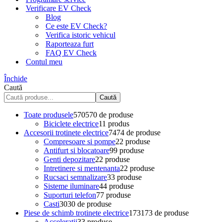
Verificare EV Check
Blog
Ce este EV Check?
Verifica istoric vehicul
Raporteaza furt
FAQ EV Check
Contul meu
Închide
Caută
Caută
Toate produsele
570
570 de produse
Biciclete electrice
1
1 produs
Accesorii trotinete electrice
74
74 de produse
Compresoare si pompe
2
2 produse
Antifurt si blocatoare
9
9 produse
Genti depozitare
2
2 produse
Intretinere si mentenanta
2
2 produse
Rucsaci semnalizare
3
3 produse
Sisteme iluminare
4
4 produse
Suporturi telefon
7
7 produse
Casti
30
30 de produse
Piese de schimb trotinete electrice
173
173 de produse
Acceleratii
3
3 produse