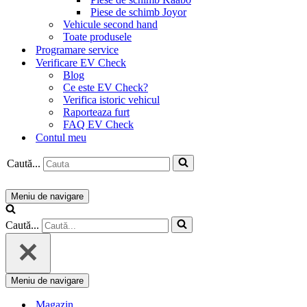
Piese de schimb Joyor
Vehicule second hand
Toate produsele
Programare service
Verificare EV Check
Blog
Ce este EV Check?
Verifica istoric vehicul
Raporteaza furt
FAQ EV Check
Contul meu
Caută...
Meniu de navigare
Caută...
Meniu de navigare
Magazin