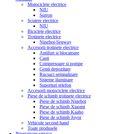
Motociclete electrice
NIU
Surron
Scutere electrice
NIU
Biciclete electrice
Trotinete electrice
Ninebot-Segway
Accesorii trotinete electrice
Antifurt si blocatoare
Casti
Compresoare si pompe
Genti depozitare
Rucsaci semnalizare
Sisteme iluminare
Suporturi telefon
Accesorii motociclete electrice
Piese de schimb trotinete electrice
Piese de schimb Ninebot
Piese de schimb Xiaomi
Piese de schimb Kaabo
Piese de schimb Joyor
Vehicule second hand
Toate produsele
Programare service