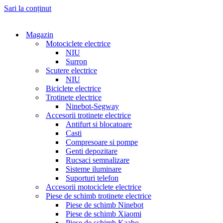
Sari la conținut
Magazin
Motociclete electrice
NIU
Surron
Scutere electrice
NIU
Biciclete electrice
Trotinete electrice
Ninebot-Segway
Accesorii trotinete electrice
Antifurt si blocatoare
Casti
Compresoare si pompe
Genti depozitare
Rucsaci semnalizare
Sisteme iluminare
Suporturi telefon
Accesorii motociclete electrice
Piese de schimb trotinete electrice
Piese de schimb Ninebot
Piese de schimb Xiaomi
Piese de schimb Kaabo