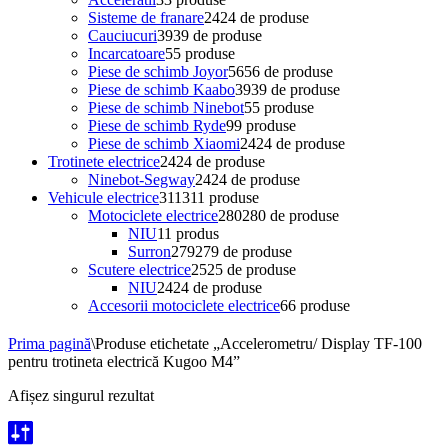
Sisteme de franare
24
24 de produse
Cauciucuri
39
39 de produse
Incarcatoare
5
5 produse
Piese de schimb Joyor
56
56 de produse
Piese de schimb Kaabo
39
39 de produse
Piese de schimb Ninebot
5
5 produse
Piese de schimb Ryde
9
9 produse
Piese de schimb Xiaomi
24
24 de produse
Trotinete electrice
24
24 de produse
Ninebot-Segway
24
24 de produse
Vehicule electrice
311
311 produse
Motociclete electrice
280
280 de produse
NIU
1
1 produs
Surron
279
279 de produse
Scutere electrice
25
25 de produse
NIU
24
24 de produse
Accesorii motociclete electrice
6
6 produse
Prima pagină
\
Produse etichetate „Accelerometru/ Display TF-100
pentru trotineta electrică Kugoo M4”
Afișez singurul rezultat