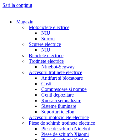
Sari la conținut
Magazin
Motociclete electrice
NIU
Surron
Scutere electrice
NIU
Biciclete electrice
Trotinete electrice
Ninebot-Segway
Accesorii trotinete electrice
Antifurt si blocatoare
Casti
Compresoare si pompe
Genti depozitare
Rucsaci semnalizare
Sisteme iluminare
Suporturi telefon
Accesorii motociclete electrice
Piese de schimb trotinete electrice
Piese de schimb Ninebot
Piese de schimb Xiaomi
Piese de schimb Kaabo