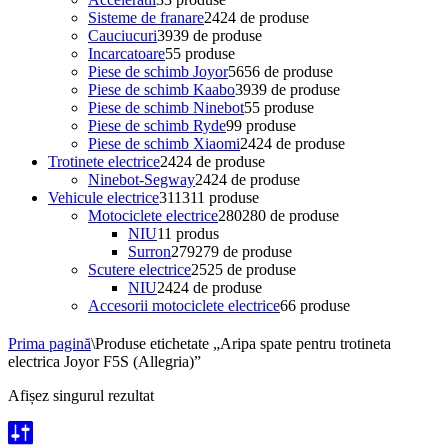
Sisteme de franare
24
24 de produse
Cauciucuri
39
39 de produse
Incarcatoare
5
5 produse
Piese de schimb Joyor
56
56 de produse
Piese de schimb Kaabo
39
39 de produse
Piese de schimb Ninebot
5
5 produse
Piese de schimb Ryde
9
9 produse
Piese de schimb Xiaomi
24
24 de produse
Trotinete electrice
24
24 de produse
Ninebot-Segway
24
24 de produse
Vehicule electrice
311
311 produse
Motociclete electrice
280
280 de produse
NIU
1
1 produs
Surron
279
279 de produse
Scutere electrice
25
25 de produse
NIU
24
24 de produse
Accesorii motociclete electrice
6
6 produse
Prima pagină
\
Produse etichetate „Aripa spate pentru trotineta
electrica Joyor F5S (Allegria)”
Afișez singurul rezultat