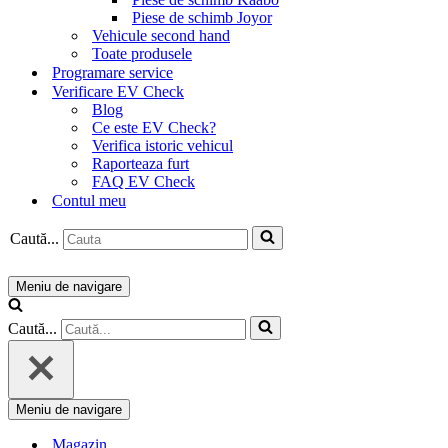
Piese de schimb Joyor
Vehicule second hand
Toate produsele
Programare service
Verificare EV Check
Blog
Ce este EV Check?
Verifica istoric vehicul
Raporteaza furt
FAQ EV Check
Contul meu
Caută...
Meniu de navigare
Caută...
Meniu de navigare
Magazin