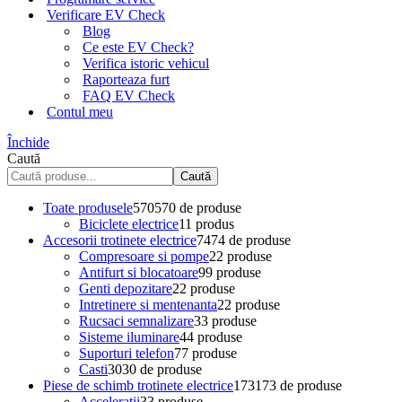
Verificare EV Check
Blog
Ce este EV Check?
Verifica istoric vehicul
Raporteaza furt
FAQ EV Check
Contul meu
Închide
Caută
Caută
Toate produsele
570
570 de produse
Biciclete electrice
1
1 produs
Accesorii trotinete electrice
74
74 de produse
Compresoare si pompe
2
2 produse
Antifurt si blocatoare
9
9 produse
Genti depozitare
2
2 produse
Intretinere si mentenanta
2
2 produse
Rucsaci semnalizare
3
3 produse
Sisteme iluminare
4
4 produse
Suporturi telefon
7
7 produse
Casti
30
30 de produse
Piese de schimb trotinete electrice
173
173 de produse
Acceleratii
3
3 produse