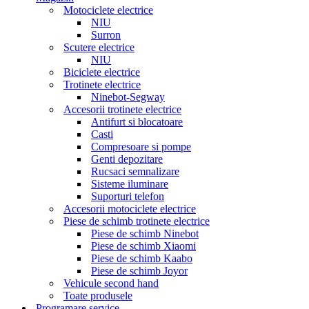
Motociclete electrice
NIU
Surron
Scutere electrice
NIU
Biciclete electrice
Trotinete electrice
Ninebot-Segway
Accesorii trotinete electrice
Antifurt si blocatoare
Casti
Compresoare si pompe
Genti depozitare
Rucsaci semnalizare
Sisteme iluminare
Suporturi telefon
Accesorii motociclete electrice
Piese de schimb trotinete electrice
Piese de schimb Ninebot
Piese de schimb Xiaomi
Piese de schimb Kaabo
Piese de schimb Joyor
Vehicule second hand
Toate produsele
Programare service