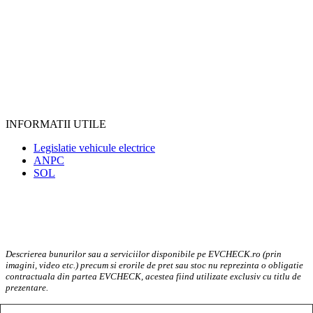
INFORMATII UTILE
Legislatie vehicule electrice
ANPC
SOL
Descrierea bunurilor sau a serviciilor disponibile pe EVCHECK.ro (prin
imagini, video etc.) precum si erorile de pret sau stoc nu reprezinta o obligatie
contractuala din partea EVCHECK, acestea fiind utilizate exclusiv cu titlu de
prezentare.
EV Check @2023. Toate drepturile rezervate.