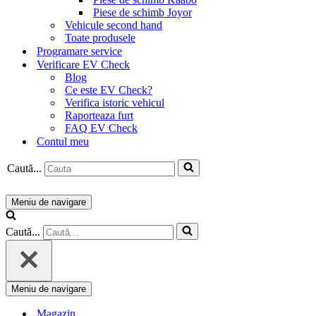
Piese de schimb Joyor
Vehicule second hand
Toate produsele
Programare service
Verificare EV Check
Blog
Ce este EV Check?
Verifica istoric vehicul
Raporteaza furt
FAQ EV Check
Contul meu
Caută...
Meniu de navigare
Caută...
Meniu de navigare
Magazin