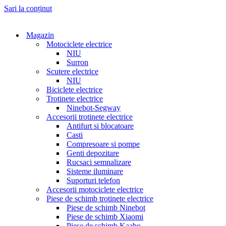
Sari la conținut
Magazin
Motociclete electrice
NIU
Surron
Scutere electrice
NIU
Biciclete electrice
Trotinete electrice
Ninebot-Segway
Accesorii trotinete electrice
Antifurt si blocatoare
Casti
Compresoare si pompe
Genti depozitare
Rucsaci semnalizare
Sisteme iluminare
Suporturi telefon
Accesorii motociclete electrice
Piese de schimb trotinete electrice
Piese de schimb Ninebot
Piese de schimb Xiaomi
Piese de schimb Kaabo