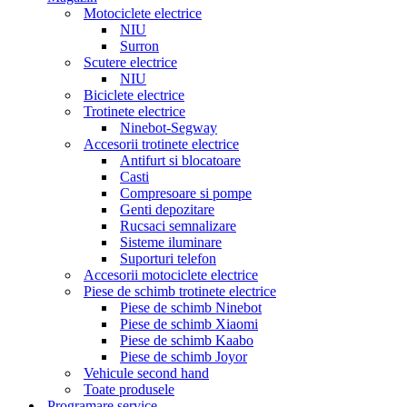
Motociclete electrice
NIU
Surron
Scutere electrice
NIU
Biciclete electrice
Trotinete electrice
Ninebot-Segway
Accesorii trotinete electrice
Antifurt si blocatoare
Casti
Compresoare si pompe
Genti depozitare
Rucsaci semnalizare
Sisteme iluminare
Suporturi telefon
Accesorii motociclete electrice
Piese de schimb trotinete electrice
Piese de schimb Ninebot
Piese de schimb Xiaomi
Piese de schimb Kaabo
Piese de schimb Joyor
Vehicule second hand
Toate produsele
Programare service