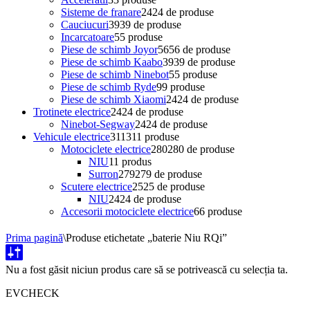
Sisteme de franare
24
24 de produse
Cauciucuri
39
39 de produse
Incarcatoare
5
5 produse
Piese de schimb Joyor
56
56 de produse
Piese de schimb Kaabo
39
39 de produse
Piese de schimb Ninebot
5
5 produse
Piese de schimb Ryde
9
9 produse
Piese de schimb Xiaomi
24
24 de produse
Trotinete electrice
24
24 de produse
Ninebot-Segway
24
24 de produse
Vehicule electrice
311
311 produse
Motociclete electrice
280
280 de produse
NIU
1
1 produs
Surron
279
279 de produse
Scutere electrice
25
25 de produse
NIU
24
24 de produse
Accesorii motociclete electrice
6
6 produse
Prima pagină
\
Produse etichetate „baterie Niu RQi”
Nu a fost găsit niciun produs care să se potrivească cu selecția ta.
EVCHECK