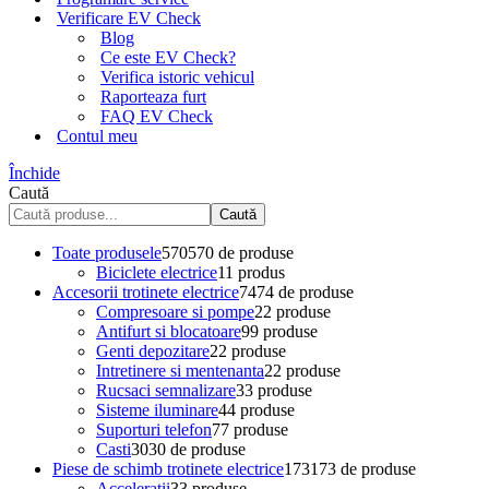
Verificare EV Check
Blog
Ce este EV Check?
Verifica istoric vehicul
Raporteaza furt
FAQ EV Check
Contul meu
Închide
Caută
Caută
Toate produsele
570
570 de produse
Biciclete electrice
1
1 produs
Accesorii trotinete electrice
74
74 de produse
Compresoare si pompe
2
2 produse
Antifurt si blocatoare
9
9 produse
Genti depozitare
2
2 produse
Intretinere si mentenanta
2
2 produse
Rucsaci semnalizare
3
3 produse
Sisteme iluminare
4
4 produse
Suporturi telefon
7
7 produse
Casti
30
30 de produse
Piese de schimb trotinete electrice
173
173 de produse
Acceleratii
3
3 produse