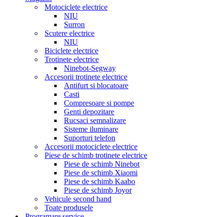
Motociclete electrice
NIU
Surron
Scutere electrice
NIU
Biciclete electrice
Trotinete electrice
Ninebot-Segway
Accesorii trotinete electrice
Antifurt si blocatoare
Casti
Compresoare si pompe
Genti depozitare
Rucsaci semnalizare
Sisteme iluminare
Suporturi telefon
Accesorii motociclete electrice
Piese de schimb trotinete electrice
Piese de schimb Ninebot
Piese de schimb Xiaomi
Piese de schimb Kaabo
Piese de schimb Joyor
Vehicule second hand
Toate produsele
Programare service