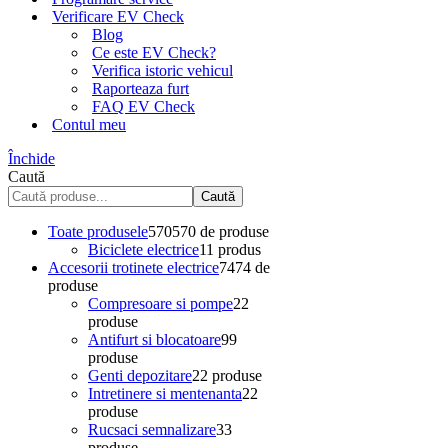
Verificare EV Check
Blog
Ce este EV Check?
Verifica istoric vehicul
Raporteaza furt
FAQ EV Check
Contul meu
Închide
Caută
Caută
Toate produsele
570
570 de produse
Biciclete electrice
1
1 produs
Accesorii trotinete electrice
74
74 de
produse
Compresoare si pompe
2
2
produse
Antifurt si blocatoare
9
9
produse
Genti depozitare
2
2 produse
Intretinere si mentenanta
2
2
produse
Rucsaci semnalizare
3
3
produse