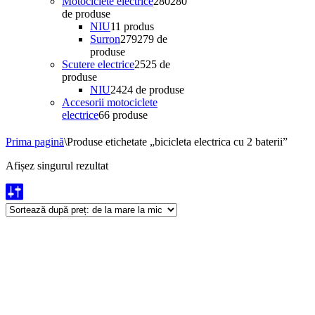
Motociclete electrice
280
280
de produse
NIU
1
1 produs
Surron
279
279 de
produse
Scutere electrice
25
25 de
produse
NIU
24
24 de produse
Accesorii motociclete
electrice
6
6 produse
Prima pagină
\
Produse etichetate „bicicleta electrica cu 2 baterii”
Afișez singurul rezultat