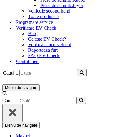
Piese de schimb Joyor
Vehicule second hand
Toate produsele
Programare service
Verificare EV Check
Blog
Ce este EV Check?
Verifica istoric vehicul
Raporteaza furt
FAQ EV Check
Contul meu
Caută...
Meniu de navigare
Caută...
Meniu de navigare
Magazin