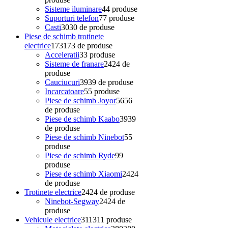
Sisteme iluminare
4
4 produse
Suporturi telefon
7
7 produse
Casti
30
30 de produse
Piese de schimb trotinete
electrice
173
173 de produse
Acceleratii
3
3 produse
Sisteme de franare
24
24 de
produse
Cauciucuri
39
39 de produse
Incarcatoare
5
5 produse
Piese de schimb Joyor
56
56
de produse
Piese de schimb Kaabo
39
39
de produse
Piese de schimb Ninebot
5
5
produse
Piese de schimb Ryde
9
9
produse
Piese de schimb Xiaomi
24
24
de produse
Trotinete electrice
24
24 de produse
Ninebot-Segway
24
24 de
produse
Vehicule electrice
311
311 produse