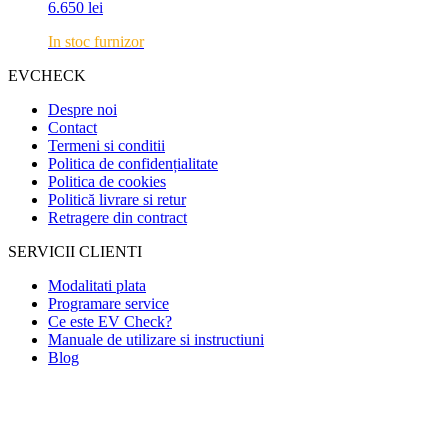
6.650
lei
In stoc furnizor
EVCHECK
Despre noi
Contact
Termeni si conditii
Politica de confidențialitate
Politica de cookies
Politică livrare si retur
Retragere din contract
SERVICII CLIENTI
Modalitati plata
Programare service
Ce este EV Check?
Manuale de utilizare si instructiuni
Blog