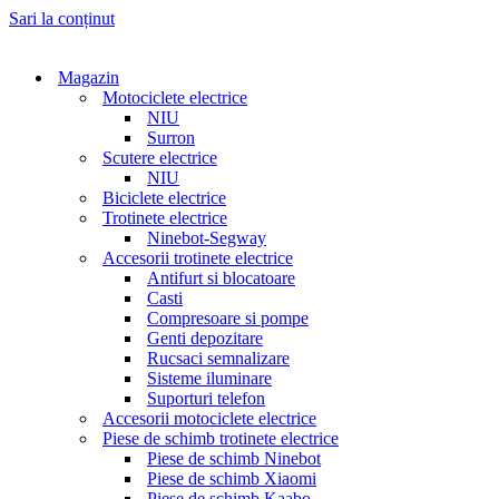
Sari la conținut
Magazin
Motociclete electrice
NIU
Surron
Scutere electrice
NIU
Biciclete electrice
Trotinete electrice
Ninebot-Segway
Accesorii trotinete electrice
Antifurt si blocatoare
Casti
Compresoare si pompe
Genti depozitare
Rucsaci semnalizare
Sisteme iluminare
Suporturi telefon
Accesorii motociclete electrice
Piese de schimb trotinete electrice
Piese de schimb Ninebot
Piese de schimb Xiaomi
Piese de schimb Kaabo