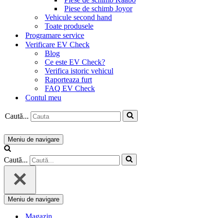
Piese de schimb Joyor
Vehicule second hand
Toate produsele
Programare service
Verificare EV Check
Blog
Ce este EV Check?
Verifica istoric vehicul
Raporteaza furt
FAQ EV Check
Contul meu
Caută...
Meniu de navigare
Caută...
Meniu de navigare
Magazin