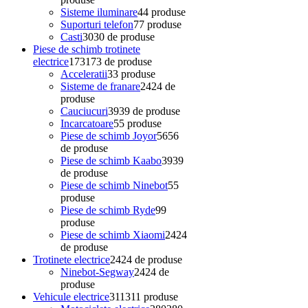
Sisteme iluminare
4
4 produse
Suporturi telefon
7
7 produse
Casti
30
30 de produse
Piese de schimb trotinete
electrice
173
173 de produse
Acceleratii
3
3 produse
Sisteme de franare
24
24 de
produse
Cauciucuri
39
39 de produse
Incarcatoare
5
5 produse
Piese de schimb Joyor
56
56
de produse
Piese de schimb Kaabo
39
39
de produse
Piese de schimb Ninebot
5
5
produse
Piese de schimb Ryde
9
9
produse
Piese de schimb Xiaomi
24
24
de produse
Trotinete electrice
24
24 de produse
Ninebot-Segway
24
24 de
produse
Vehicule electrice
311
311 produse