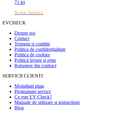
71
lei
In stoc furnizor
EVCHECK
Despre noi
Contact
Termeni si conditii
Politica de confidențialitate
Politica de cookies
Politică livrare si retur
Retragere din contract
SERVICII CLIENTI
Modalitati plata
Programare service
Ce este EV Check?
Manuale de utilizare si instructiuni
Blog