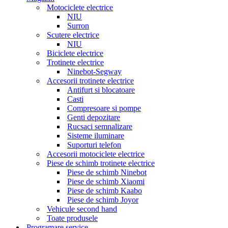
Motociclete electrice
NIU
Surron
Scutere electrice
NIU
Biciclete electrice
Trotinete electrice
Ninebot-Segway
Accesorii trotinete electrice
Antifurt si blocatoare
Casti
Compresoare si pompe
Genti depozitare
Rucsaci semnalizare
Sisteme iluminare
Suporturi telefon
Accesorii motociclete electrice
Piese de schimb trotinete electrice
Piese de schimb Ninebot
Piese de schimb Xiaomi
Piese de schimb Kaabo
Piese de schimb Joyor
Vehicule second hand
Toate produsele
Programare service