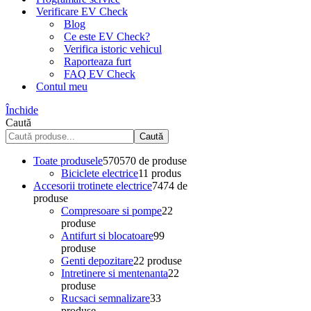
Verificare EV Check
Blog
Ce este EV Check?
Verifica istoric vehicul
Raporteaza furt
FAQ EV Check
Contul meu
Închide
Caută
Caută
Toate produsele
570
570 de produse
Biciclete electrice
1
1 produs
Accesorii trotinete electrice
74
74 de
produse
Compresoare si pompe
2
2
produse
Antifurt si blocatoare
9
9
produse
Genti depozitare
2
2 produse
Intretinere si mentenanta
2
2
produse
Rucsaci semnalizare
3
3
produse