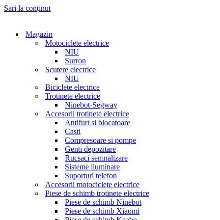
Sari la conținut
Magazin
Motociclete electrice
NIU
Surron
Scutere electrice
NIU
Biciclete electrice
Trotinete electrice
Ninebot-Segway
Accesorii trotinete electrice
Antifurt si blocatoare
Casti
Compresoare si pompe
Genti depozitare
Rucsaci semnalizare
Sisteme iluminare
Suporturi telefon
Accesorii motociclete electrice
Piese de schimb trotinete electrice
Piese de schimb Ninebot
Piese de schimb Xiaomi
Piese de schimb Kaabo