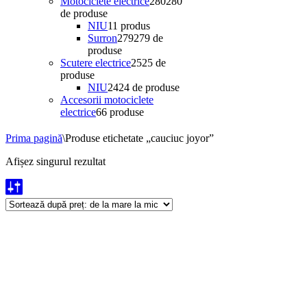
Motociclete electrice
280
280
de produse
NIU
1
1 produs
Surron
279
279 de
produse
Scutere electrice
25
25 de
produse
NIU
24
24 de produse
Accesorii motociclete
electrice
6
6 produse
Prima pagină
\
Produse etichetate „cauciuc joyor”
Afișez singurul rezultat