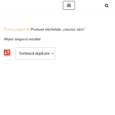
Sari
la
conținut
Prima pagină
\
Produse etichetate „cauciuc zero”
Afișez singurul rezultat