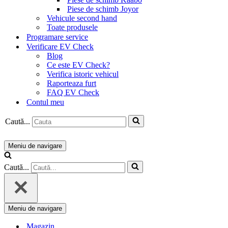
Piese de schimb Joyor
Vehicule second hand
Toate produsele
Programare service
Verificare EV Check
Blog
Ce este EV Check?
Verifica istoric vehicul
Raporteaza furt
FAQ EV Check
Contul meu
Caută...
Meniu de navigare
Caută...
Meniu de navigare
Magazin