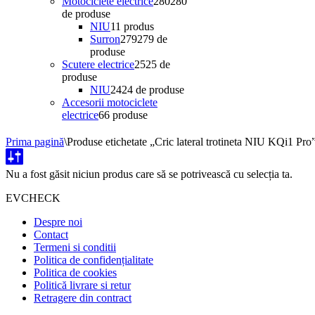
Motociclete electrice
280
280
de produse
NIU
1
1 produs
Surron
279
279 de
produse
Scutere electrice
25
25 de
produse
NIU
24
24 de produse
Accesorii motociclete
electrice
6
6 produse
Prima pagină
\
Produse etichetate „Cric lateral trotineta NIU KQi1 Pro
Nu a fost găsit niciun produs care să se potrivească cu selecția ta.
EVCHECK
Despre noi
Contact
Termeni si conditii
Politica de confidențialitate
Politica de cookies
Politică livrare si retur
Retragere din contract