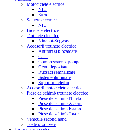
Motociclete electrice
NIU
Surron
Scutere electrice
NIU
Biciclete electrice
Trotinete electrice
Ninebot-Segway
Accesorii trotinete electrice
Antifurt si blocatoare
Casti
Compresoare si pompe
Genti depozitare
Rucsaci semnalizare
Sisteme iluminare
Suporturi telefon
Accesorii motociclete electrice
Piese de schimb trotinete electrice
Piese de schimb Ninebot
Piese de schimb Xiaomi
Piese de schimb Kaabo
Piese de schimb Joyor
Vehicule second hand
Toate produsele
Programare service