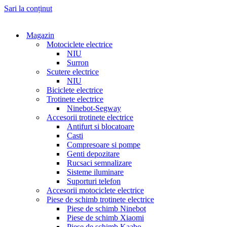
Sari la conținut
Magazin
Motociclete electrice
NIU
Surron
Scutere electrice
NIU
Biciclete electrice
Trotinete electrice
Ninebot-Segway
Accesorii trotinete electrice
Antifurt si blocatoare
Casti
Compresoare si pompe
Genti depozitare
Rucsaci semnalizare
Sisteme iluminare
Suporturi telefon
Accesorii motociclete electrice
Piese de schimb trotinete electrice
Piese de schimb Ninebot
Piese de schimb Xiaomi
Piese de schimb Kaabo