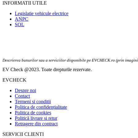
INFORMATII UTILE
Legislatie vehicule electrice
ANPC
SOL
Descrierea bunurilor sau a serviciilor disponibile pe EVCHECK.ro (prin imagini, v
EV Check @2023. Toate drepturile rezervate.
EVCHECK
Despre noi
Contact
Termeni si conditii
Politica de confidențialitate
Politica de cookies
Politică livrare si retur
Retragere din contract
SERVICII CLIENTI