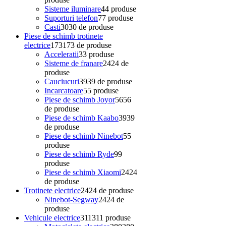
Sisteme iluminare
4
4 produse
Suporturi telefon
7
7 produse
Casti
30
30 de produse
Piese de schimb trotinete
electrice
173
173 de produse
Acceleratii
3
3 produse
Sisteme de franare
24
24 de
produse
Cauciucuri
39
39 de produse
Incarcatoare
5
5 produse
Piese de schimb Joyor
56
56
de produse
Piese de schimb Kaabo
39
39
de produse
Piese de schimb Ninebot
5
5
produse
Piese de schimb Ryde
9
9
produse
Piese de schimb Xiaomi
24
24
de produse
Trotinete electrice
24
24 de produse
Ninebot-Segway
24
24 de
produse
Vehicule electrice
311
311 produse