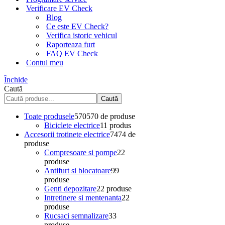
Verificare EV Check
Blog
Ce este EV Check?
Verifica istoric vehicul
Raporteaza furt
FAQ EV Check
Contul meu
Închide
Caută
Caută
Toate produsele
570
570 de produse
Biciclete electrice
1
1 produs
Accesorii trotinete electrice
74
74 de
produse
Compresoare si pompe
2
2
produse
Antifurt si blocatoare
9
9
produse
Genti depozitare
2
2 produse
Intretinere si mentenanta
2
2
produse
Rucsaci semnalizare
3
3
produse