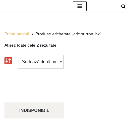
Sari
la
conținut
Prima pagină
\
Produse etichetate „cric surron lbx”
Afișez toate cele 2 rezultate
INDISPONIBIL