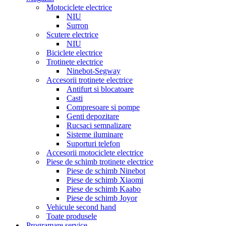
Motociclete electrice
NIU
Surron
Scutere electrice
NIU
Biciclete electrice
Trotinete electrice
Ninebot-Segway
Accesorii trotinete electrice
Antifurt si blocatoare
Casti
Compresoare si pompe
Genti depozitare
Rucsaci semnalizare
Sisteme iluminare
Suporturi telefon
Accesorii motociclete electrice
Piese de schimb trotinete electrice
Piese de schimb Ninebot
Piese de schimb Xiaomi
Piese de schimb Kaabo
Piese de schimb Joyor
Vehicule second hand
Toate produsele
Programare service