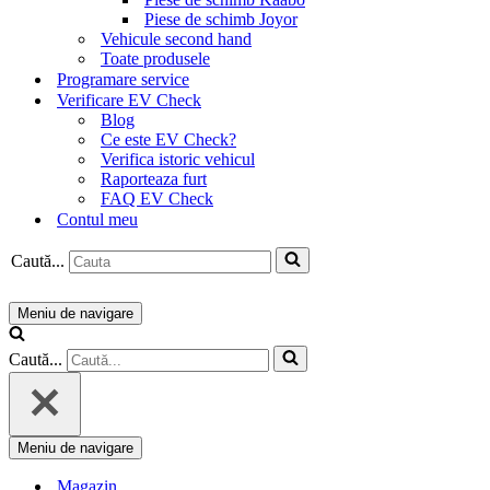
Piese de schimb Joyor
Vehicule second hand
Toate produsele
Programare service
Verificare EV Check
Blog
Ce este EV Check?
Verifica istoric vehicul
Raporteaza furt
FAQ EV Check
Contul meu
Caută...
Meniu de navigare
Caută...
Meniu de navigare
Magazin