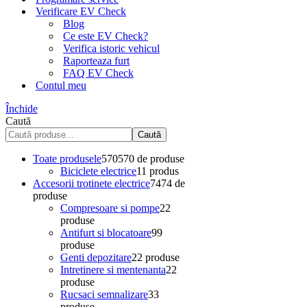
Verificare EV Check
Blog
Ce este EV Check?
Verifica istoric vehicul
Raporteaza furt
FAQ EV Check
Contul meu
Închide
Caută
Caută
Toate produsele
570
570 de produse
Biciclete electrice
1
1 produs
Accesorii trotinete electrice
74
74 de
produse
Compresoare si pompe
2
2
produse
Antifurt si blocatoare
9
9
produse
Genti depozitare
2
2 produse
Intretinere si mentenanta
2
2
produse
Rucsaci semnalizare
3
3
produse