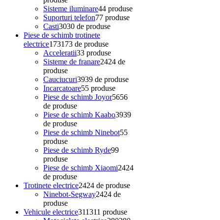
Sisteme iluminare
4
4 produse
Suporturi telefon
7
7 produse
Casti
30
30 de produse
Piese de schimb trotinete
electrice
173
173 de produse
Acceleratii
3
3 produse
Sisteme de franare
24
24 de
produse
Cauciucuri
39
39 de produse
Incarcatoare
5
5 produse
Piese de schimb Joyor
56
56
de produse
Piese de schimb Kaabo
39
39
de produse
Piese de schimb Ninebot
5
5
produse
Piese de schimb Ryde
9
9
produse
Piese de schimb Xiaomi
24
24
de produse
Trotinete electrice
24
24 de produse
Ninebot-Segway
24
24 de
produse
Vehicule electrice
311
311 produse