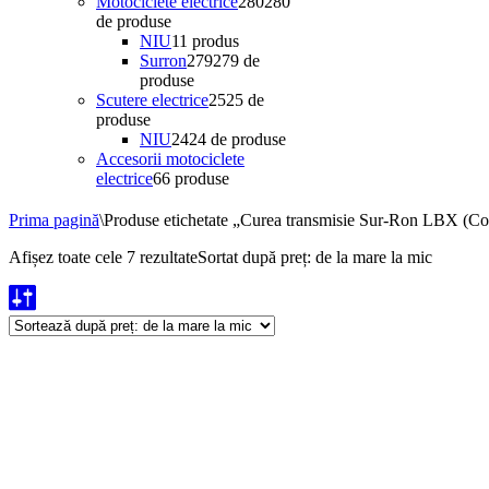
Motociclete electrice
280
280
de produse
NIU
1
1 produs
Surron
279
279 de
produse
Scutere electrice
25
25 de
produse
NIU
24
24 de produse
Accesorii motociclete
electrice
6
6 produse
Prima pagină
\
Produse etichetate „Curea transmisie Sur-Ron LBX (Con
Afișez toate cele 7 rezultate
Sortat după preț: de la mare la mic