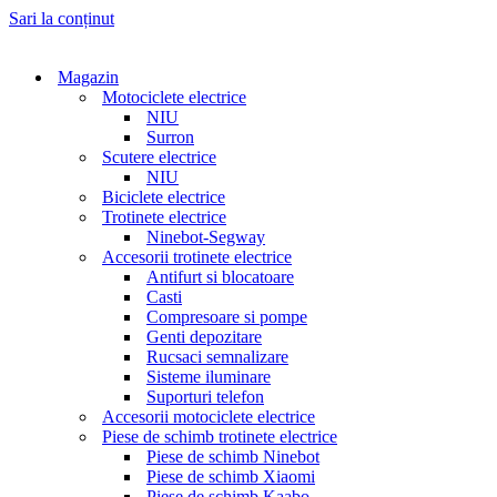
Sari la conținut
Magazin
Motociclete electrice
NIU
Surron
Scutere electrice
NIU
Biciclete electrice
Trotinete electrice
Ninebot-Segway
Accesorii trotinete electrice
Antifurt si blocatoare
Casti
Compresoare si pompe
Genti depozitare
Rucsaci semnalizare
Sisteme iluminare
Suporturi telefon
Accesorii motociclete electrice
Piese de schimb trotinete electrice
Piese de schimb Ninebot
Piese de schimb Xiaomi
Piese de schimb Kaabo