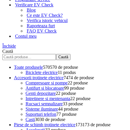
Verificare EV Check
Blog
Ce este EV Check?
Verifica istoric vehicul
Raporteaza furt
FAQ EV Check
Contul meu
Închide
Caută
Caută
Toate produsele
570
570 de produse
Biciclete electrice
1
1 produs
Accesorii trotinete electrice
74
74 de produse
Compresoare si pompe
2
2 produse
Antifurt si blocatoare
9
9 produse
Genti depozitare
2
2 produse
Intretinere si mentenanta
2
2 produse
Rucsaci semnalizare
3
3 produse
Sisteme iluminare
4
4 produse
Suporturi telefon
7
7 produse
Casti
30
30 de produse
Piese de schimb trotinete electrice
173
173 de produse
Acceleratii
3
3 produse