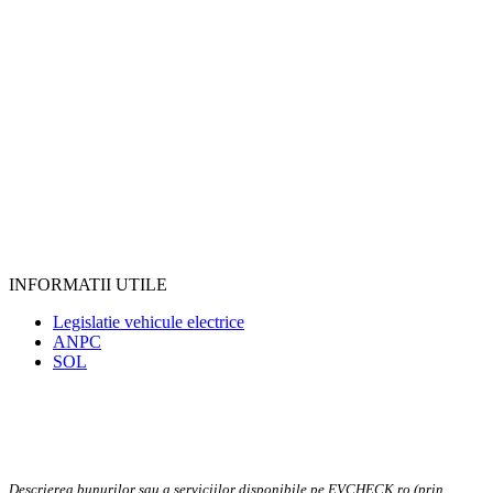
INFORMATII UTILE
Legislatie vehicule electrice
ANPC
SOL
Descrierea bunurilor sau a serviciilor disponibile pe EVCHECK.ro (prin