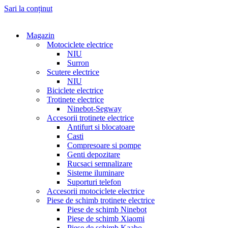
Sari la conținut
Magazin
Motociclete electrice
NIU
Surron
Scutere electrice
NIU
Biciclete electrice
Trotinete electrice
Ninebot-Segway
Accesorii trotinete electrice
Antifurt si blocatoare
Casti
Compresoare si pompe
Genti depozitare
Rucsaci semnalizare
Sisteme iluminare
Suporturi telefon
Accesorii motociclete electrice
Piese de schimb trotinete electrice
Piese de schimb Ninebot
Piese de schimb Xiaomi
Piese de schimb Kaabo