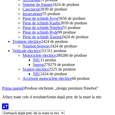
Sisteme de franare
24
24 de produse
Cauciucuri
39
39 de produse
Incarcatoare
5
5 produse
Piese de schimb Joyor
56
56 de produse
Piese de schimb Kaabo
39
39 de produse
Piese de schimb Ninebot
5
5 produse
Piese de schimb Ryde
9
9 produse
Piese de schimb Xiaomi
24
24 de produse
Trotinete electrice
24
24 de produse
Ninebot-Segway
24
24 de produse
Vehicule electrice
311
311 produse
Motociclete electrice
280
280 de produse
NIU
1
1 produs
Surron
279
279 de produse
Scutere electrice
25
25 de produse
NIU
24
24 de produse
Accesorii motociclete electrice
6
6 produse
Prima pagină
\
Produse etichetate „design premium Ninebot”
Afișez toate cele 4 rezultate
Sortat după preț: de la mare la mic