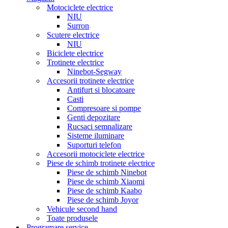
Motociclete electrice
NIU
Surron
Scutere electrice
NIU
Biciclete electrice
Trotinete electrice
Ninebot-Segway
Accesorii trotinete electrice
Antifurt si blocatoare
Casti
Compresoare si pompe
Genti depozitare
Rucsaci semnalizare
Sisteme iluminare
Suporturi telefon
Accesorii motociclete electrice
Piese de schimb trotinete electrice
Piese de schimb Ninebot
Piese de schimb Xiaomi
Piese de schimb Kaabo
Piese de schimb Joyor
Vehicule second hand
Toate produsele
Programare service