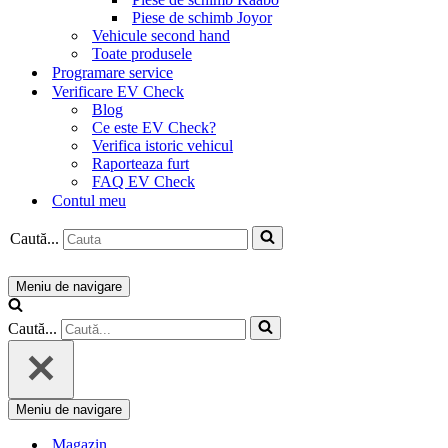
Piese de schimb Joyor
Vehicule second hand
Toate produsele
Programare service
Verificare EV Check
Blog
Ce este EV Check?
Verifica istoric vehicul
Raporteaza furt
FAQ EV Check
Contul meu
Caută...
Meniu de navigare
Caută...
Meniu de navigare
Magazin