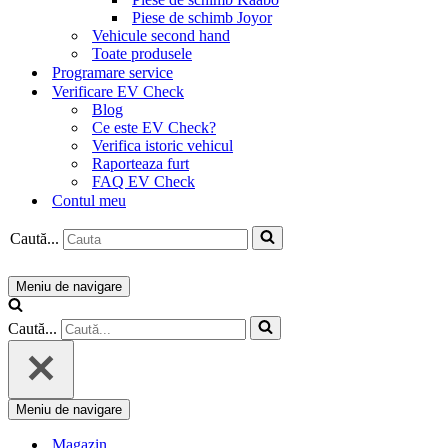
Piese de schimb Joyor
Vehicule second hand
Toate produsele
Programare service
Verificare EV Check
Blog
Ce este EV Check?
Verifica istoric vehicul
Raporteaza furt
FAQ EV Check
Contul meu
Caută...
Meniu de navigare
Caută...
Meniu de navigare
Magazin