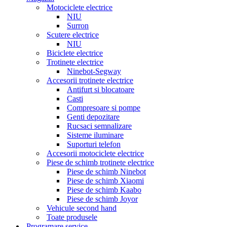
Motociclete electrice
NIU
Surron
Scutere electrice
NIU
Biciclete electrice
Trotinete electrice
Ninebot-Segway
Accesorii trotinete electrice
Antifurt si blocatoare
Casti
Compresoare si pompe
Genti depozitare
Rucsaci semnalizare
Sisteme iluminare
Suporturi telefon
Accesorii motociclete electrice
Piese de schimb trotinete electrice
Piese de schimb Ninebot
Piese de schimb Xiaomi
Piese de schimb Kaabo
Piese de schimb Joyor
Vehicule second hand
Toate produsele
Programare service