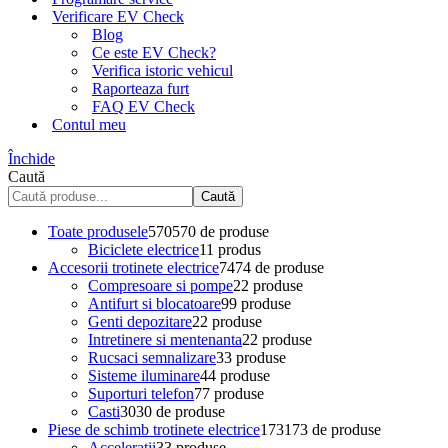
Verificare EV Check
Blog
Ce este EV Check?
Verifica istoric vehicul
Raporteaza furt
FAQ EV Check
Contul meu
Închide
Caută
Caută
Toate produsele
570
570 de produse
Biciclete electrice
1
1 produs
Accesorii trotinete electrice
74
74 de produse
Compresoare si pompe
2
2 produse
Antifurt si blocatoare
9
9 produse
Genti depozitare
2
2 produse
Intretinere si mentenanta
2
2 produse
Rucsaci semnalizare
3
3 produse
Sisteme iluminare
4
4 produse
Suporturi telefon
7
7 produse
Casti
30
30 de produse
Piese de schimb trotinete electrice
173
173 de produse
Acceleratii
3
3 produse