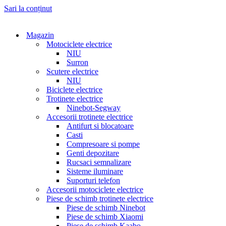
Sari la conținut
Magazin
Motociclete electrice
NIU
Surron
Scutere electrice
NIU
Biciclete electrice
Trotinete electrice
Ninebot-Segway
Accesorii trotinete electrice
Antifurt si blocatoare
Casti
Compresoare si pompe
Genti depozitare
Rucsaci semnalizare
Sisteme iluminare
Suporturi telefon
Accesorii motociclete electrice
Piese de schimb trotinete electrice
Piese de schimb Ninebot
Piese de schimb Xiaomi
Piese de schimb Kaabo