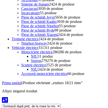
Sisteme de franare
24
24 de produse
Cauciucuri
39
39 de produse
Incarcatoare
5
5 produse
Piese de schimb Joyor
56
56 de produse
Piese de schimb Kaabo
39
39 de produse
Piese de schimb Ninebot
5
5 produse
Piese de schimb Ryde
9
9 produse
Piese de schimb Xiaomi
24
24 de produse
Trotinete electrice
24
24 de produse
Ninebot-Segway
24
24 de produse
Vehicule electrice
311
311 produse
Motociclete electrice
280
280 de produse
NIU
1
1 produs
Surron
279
279 de produse
Scutere electrice
25
25 de produse
NIU
24
24 de produse
Accesorii motociclete electrice
6
6 produse
Prima pagină
\
Produse etichetate „enduro 18/21 rims”
Afișez singurul rezultat