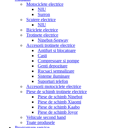
Motociclete electrice
NIU
Surron
Scutere electrice
NIU
Biciclete electrice
Trotinete electrice
Ninebot-Segway
Accesorii trotinete electrice
Antifurt si blocatoare
Casti
Compresoare si pompe
Genti depozitare
Rucsaci semnalizare
Sisteme iluminare
Suporturi telefon
Accesorii motociclete electrice
Piese de schimb trotinete electrice
Piese de schimb Ninebot
Piese de schimb Xiaomi
Piese de schimb Kaabo
Piese de schimb Joyor
Vehicule second hand
Toate produsele
Programare service