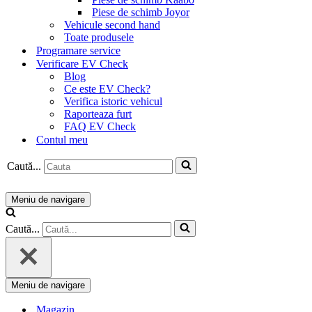
Piese de schimb Joyor
Vehicule second hand
Toate produsele
Programare service
Verificare EV Check
Blog
Ce este EV Check?
Verifica istoric vehicul
Raporteaza furt
FAQ EV Check
Contul meu
Caută...
Meniu de navigare
Caută...
Meniu de navigare
Magazin