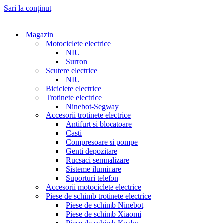
Sari la conținut
Magazin
Motociclete electrice
NIU
Surron
Scutere electrice
NIU
Biciclete electrice
Trotinete electrice
Ninebot-Segway
Accesorii trotinete electrice
Antifurt si blocatoare
Casti
Compresoare si pompe
Genti depozitare
Rucsaci semnalizare
Sisteme iluminare
Suporturi telefon
Accesorii motociclete electrice
Piese de schimb trotinete electrice
Piese de schimb Ninebot
Piese de schimb Xiaomi
Piese de schimb Kaabo