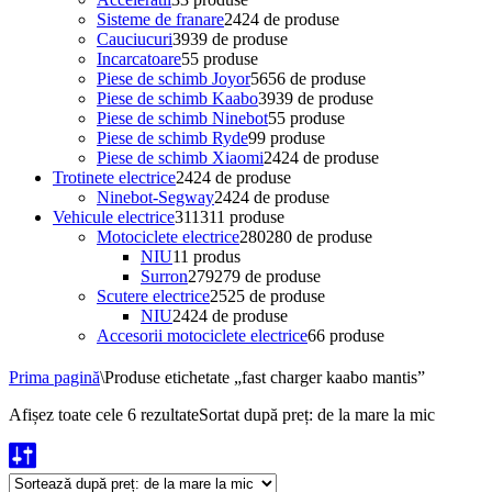
Sisteme de franare
24
24 de produse
Cauciucuri
39
39 de produse
Incarcatoare
5
5 produse
Piese de schimb Joyor
56
56 de produse
Piese de schimb Kaabo
39
39 de produse
Piese de schimb Ninebot
5
5 produse
Piese de schimb Ryde
9
9 produse
Piese de schimb Xiaomi
24
24 de produse
Trotinete electrice
24
24 de produse
Ninebot-Segway
24
24 de produse
Vehicule electrice
311
311 produse
Motociclete electrice
280
280 de produse
NIU
1
1 produs
Surron
279
279 de produse
Scutere electrice
25
25 de produse
NIU
24
24 de produse
Accesorii motociclete electrice
6
6 produse
Prima pagină
\
Produse etichetate „fast charger kaabo mantis”
Afișez toate cele 6 rezultate
Sortat după preț: de la mare la mic