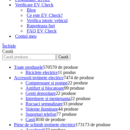
Verificare EV Check
Blog
Ce este EV Check?
Verifica istoric vehicul
Raporteaza furt
FAQ EV Check
Contul meu
Închide
Caută
Caută
Toate produsele
570
570 de produse
Biciclete electrice
1
1 produs
Accesorii trotinete electrice
74
74 de produse
Compresoare si pompe
2
2 produse
Antifurt si blocatoare
9
9 produse
Genti depozitare
2
2 produse
Intretinere si mentenanta
2
2 produse
Rucsaci semnalizare
3
3 produse
Sisteme iluminare
4
4 produse
Suporturi telefon
7
7 produse
Casti
30
30 de produse
Piese de schimb trotinete electrice
173
173 de produse
Acceleratii
3
3 produse