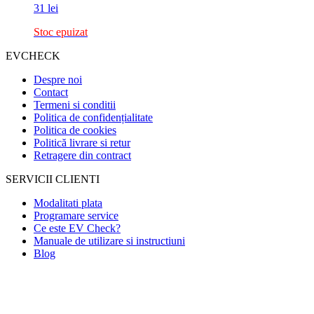
31
lei
Stoc epuizat
EVCHECK
Despre noi
Contact
Termeni si conditii
Politica de confidențialitate
Politica de cookies
Politică livrare si retur
Retragere din contract
SERVICII CLIENTI
Modalitati plata
Programare service
Ce este EV Check?
Manuale de utilizare si instructiuni
Blog