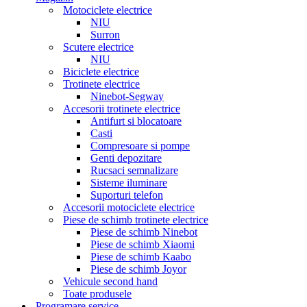
Motociclete electrice
NIU
Surron
Scutere electrice
NIU
Biciclete electrice
Trotinete electrice
Ninebot-Segway
Accesorii trotinete electrice
Antifurt si blocatoare
Casti
Compresoare si pompe
Genti depozitare
Rucsaci semnalizare
Sisteme iluminare
Suporturi telefon
Accesorii motociclete electrice
Piese de schimb trotinete electrice
Piese de schimb Ninebot
Piese de schimb Xiaomi
Piese de schimb Kaabo
Piese de schimb Joyor
Vehicule second hand
Toate produsele
Programare service