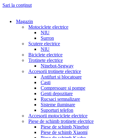
Sari la conținut
Magazin
Motociclete electrice
NIU
Surron
Scutere electrice
NIU
Biciclete electrice
Trotinete electrice
Ninebot-Segway
Accesorii trotinete electrice
Antifurt si blocatoare
Casti
Compresoare si pompe
Genti depozitare
Rucsaci semnalizare
Sisteme iluminare
Suporturi telefon
Accesorii motociclete electrice
Piese de schimb trotinete electrice
Piese de schimb Ninebot
Piese de schimb Xiaomi
Piese de schimb Kaabo