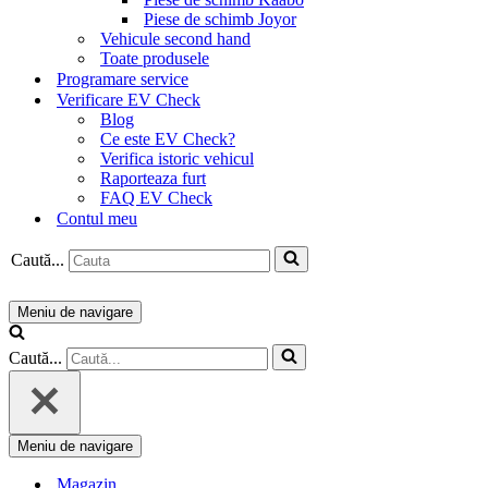
Piese de schimb Joyor
Vehicule second hand
Toate produsele
Programare service
Verificare EV Check
Blog
Ce este EV Check?
Verifica istoric vehicul
Raporteaza furt
FAQ EV Check
Contul meu
Caută...
Meniu de navigare
Caută...
Meniu de navigare
Magazin