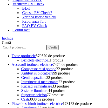
Verificare EV Check
Blog
Ce este EV Check?
Verifica istoric vehicul
Raporteaza furt
FAQ EV Check
Contul meu
Închide
Caută
Caută
Toate produsele
570
570 de produse
Biciclete electrice
1
1 produs
Accesorii trotinete electrice
74
74 de produse
Compresoare si pompe
2
2 produse
Antifurt si blocatoare
9
9 produse
Genti depozitare
2
2 produse
Intretinere si mentenanta
2
2 produse
Rucsaci semnalizare
3
3 produse
Sisteme iluminare
4
4 produse
Suporturi telefon
7
7 produse
Casti
30
30 de produse
Piese de schimb trotinete electrice
173
173 de produse
Acceleratii
3
3 produse