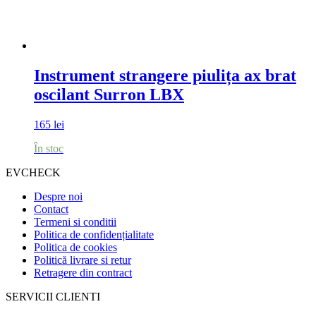
Instrument strangere piulița ax brat
oscilant Surron LBX
165
lei
În stoc
EVCHECK
Despre noi
Contact
Termeni si conditii
Politica de confidențialitate
Politica de cookies
Politică livrare si retur
Retragere din contract
SERVICII CLIENTI