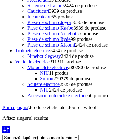
Sisteme de franare
24
24 de produse
Cauciucuri
39
39 de produse
Incarcatoare
5
5 produse
Piese de schimb Joyor
56
56 de produse
Piese de schimb Kaabo
39
39 de produse
Piese de schimb Ninebot
5
5 produse
Piese de schimb Ryde
9
9 produse
Piese de schimb Xiaomi
24
24 de produse
Trotinete electrice
24
24 de produse
Ninebot-Segway
24
24 de produse
Vehicule electrice
311
311 produse
Motociclete electrice
280
280 de produse
NIU
1
1 produs
Surron
279
279 de produse
Scutere electrice
25
25 de produse
NIU
24
24 de produse
Accesorii motociclete electrice
6
6 produse
Prima pagină
\
Produse etichetate „four claw tool”
Afișez singurul rezultat