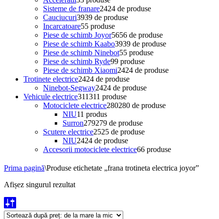
Sisteme de franare
24
24 de produse
Cauciucuri
39
39 de produse
Incarcatoare
5
5 produse
Piese de schimb Joyor
56
56 de produse
Piese de schimb Kaabo
39
39 de produse
Piese de schimb Ninebot
5
5 produse
Piese de schimb Ryde
9
9 produse
Piese de schimb Xiaomi
24
24 de produse
Trotinete electrice
24
24 de produse
Ninebot-Segway
24
24 de produse
Vehicule electrice
311
311 produse
Motociclete electrice
280
280 de produse
NIU
1
1 produs
Surron
279
279 de produse
Scutere electrice
25
25 de produse
NIU
24
24 de produse
Accesorii motociclete electrice
6
6 produse
Prima pagină
\
Produse etichetate „frana trotineta electrica joyor”
Afișez singurul rezultat