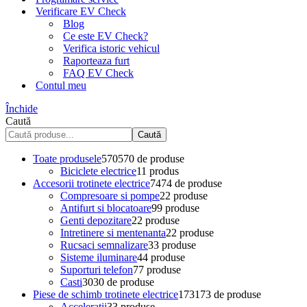
Verificare EV Check
Blog
Ce este EV Check?
Verifica istoric vehicul
Raporteaza furt
FAQ EV Check
Contul meu
Închide
Caută
Caută
Toate produsele
570
570 de produse
Biciclete electrice
1
1 produs
Accesorii trotinete electrice
74
74 de produse
Compresoare si pompe
2
2 produse
Antifurt si blocatoare
9
9 produse
Genti depozitare
2
2 produse
Intretinere si mentenanta
2
2 produse
Rucsaci semnalizare
3
3 produse
Sisteme iluminare
4
4 produse
Suporturi telefon
7
7 produse
Casti
30
30 de produse
Piese de schimb trotinete electrice
173
173 de produse
Acceleratii
3
3 produse