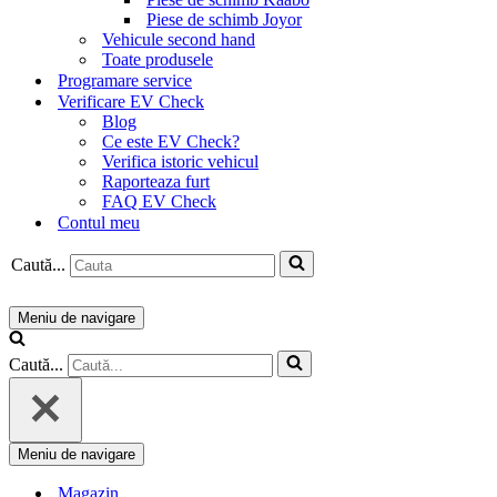
Piese de schimb Joyor
Vehicule second hand
Toate produsele
Programare service
Verificare EV Check
Blog
Ce este EV Check?
Verifica istoric vehicul
Raporteaza furt
FAQ EV Check
Contul meu
Caută...
Meniu de navigare
Caută...
Meniu de navigare
Magazin