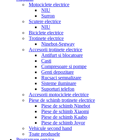
Motociclete electrice
NIU
Surron
Scutere electrice
NIU
Biciclete electrice
Trotinete electrice
Ninebot-Segway
Accesorii trotinete electrice
Antifurt si blocatoare
Casti
Compresoare si pompe
Genti depozitare
Rucsaci semnalizare
Sisteme iluminare
Suporturi telefon
Accesorii motociclete electrice
Piese de schimb trotinete electrice
Piese de schimb Ninebot
Piese de schimb Xiaomi
Piese de schimb Kaabo
Piese de schimb Joyor
Vehicule second hand
Toate produsele
Programare service