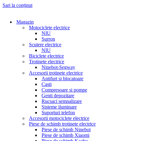
Sari la conținut
Magazin
Motociclete electrice
NIU
Surron
Scutere electrice
NIU
Biciclete electrice
Trotinete electrice
Ninebot-Segway
Accesorii trotinete electrice
Antifurt si blocatoare
Casti
Compresoare si pompe
Genti depozitare
Rucsaci semnalizare
Sisteme iluminare
Suporturi telefon
Accesorii motociclete electrice
Piese de schimb trotinete electrice
Piese de schimb Ninebot
Piese de schimb Xiaomi
Piese de schimb Kaabo