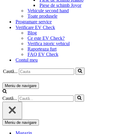
Piese de schimb Joyor
Vehicule second hand
Toate produsele
Programare service
Verificare EV Check
Blog
Ce este EV Check?
Verifica istoric vehicul
Raporteaza furt
FAQ EV Check
Contul meu
Caută...
Meniu de navigare
Caută...
Meniu de navigare
Magazin