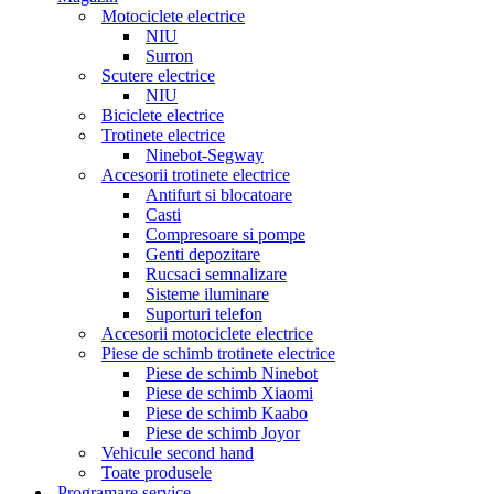
Motociclete electrice
NIU
Surron
Scutere electrice
NIU
Biciclete electrice
Trotinete electrice
Ninebot-Segway
Accesorii trotinete electrice
Antifurt si blocatoare
Casti
Compresoare si pompe
Genti depozitare
Rucsaci semnalizare
Sisteme iluminare
Suporturi telefon
Accesorii motociclete electrice
Piese de schimb trotinete electrice
Piese de schimb Ninebot
Piese de schimb Xiaomi
Piese de schimb Kaabo
Piese de schimb Joyor
Vehicule second hand
Toate produsele
Programare service