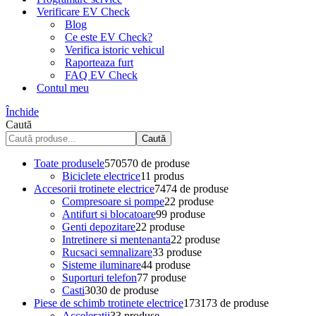
Verificare EV Check
Blog
Ce este EV Check?
Verifica istoric vehicul
Raporteaza furt
FAQ EV Check
Contul meu
Închide
Caută
Caută
Toate produsele
570
570 de produse
Biciclete electrice
1
1 produs
Accesorii trotinete electrice
74
74 de produse
Compresoare si pompe
2
2 produse
Antifurt si blocatoare
9
9 produse
Genti depozitare
2
2 produse
Intretinere si mentenanta
2
2 produse
Rucsaci semnalizare
3
3 produse
Sisteme iluminare
4
4 produse
Suporturi telefon
7
7 produse
Casti
30
30 de produse
Piese de schimb trotinete electrice
173
173 de produse
Acceleratii
3
3 produse