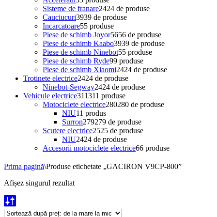
Sisteme de franare
24
24 de produse
Cauciucuri
39
39 de produse
Incarcatoare
5
5 produse
Piese de schimb Joyor
56
56 de produse
Piese de schimb Kaabo
39
39 de produse
Piese de schimb Ninebot
5
5 produse
Piese de schimb Ryde
9
9 produse
Piese de schimb Xiaomi
24
24 de produse
Trotinete electrice
24
24 de produse
Ninebot-Segway
24
24 de produse
Vehicule electrice
311
311 produse
Motociclete electrice
280
280 de produse
NIU
1
1 produs
Surron
279
279 de produse
Scutere electrice
25
25 de produse
NIU
24
24 de produse
Accesorii motociclete electrice
6
6 produse
Prima pagină
\
Produse etichetate „GACIRON V9CP-800”
Afișez singurul rezultat