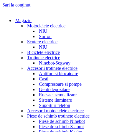
Sari la conținut
Magazin
Motociclete electrice
NIU
Surron
Scutere electrice
NIU
Biciclete electrice
Trotinete electrice
Ninebot-Segway
Accesorii trotinete electrice
Antifurt si blocatoare
Casti
Compresoare si pompe
Genti depozitare
Rucsaci semnalizare
Sisteme iluminare
Suporturi telefon
Accesorii motociclete electrice
Piese de schimb trotinete electrice
Piese de schimb Ninebot
Piese de schimb Xiaomi
Piese de schimb Kaabo