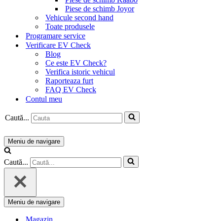
Piese de schimb Joyor
Vehicule second hand
Toate produsele
Programare service
Verificare EV Check
Blog
Ce este EV Check?
Verifica istoric vehicul
Raporteaza furt
FAQ EV Check
Contul meu
Caută...
Meniu de navigare
Caută...
Meniu de navigare
Magazin