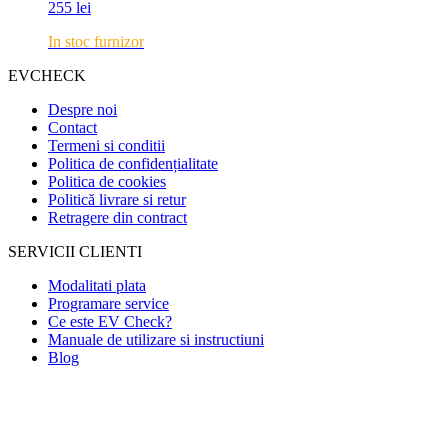
255
lei
In stoc furnizor
EVCHECK
Despre noi
Contact
Termeni si conditii
Politica de confidențialitate
Politica de cookies
Politică livrare si retur
Retragere din contract
SERVICII CLIENTI
Modalitati plata
Programare service
Ce este EV Check?
Manuale de utilizare si instructiuni
Blog