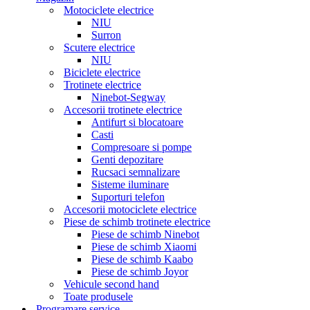
Motociclete electrice
NIU
Surron
Scutere electrice
NIU
Biciclete electrice
Trotinete electrice
Ninebot-Segway
Accesorii trotinete electrice
Antifurt si blocatoare
Casti
Compresoare si pompe
Genti depozitare
Rucsaci semnalizare
Sisteme iluminare
Suporturi telefon
Accesorii motociclete electrice
Piese de schimb trotinete electrice
Piese de schimb Ninebot
Piese de schimb Xiaomi
Piese de schimb Kaabo
Piese de schimb Joyor
Vehicule second hand
Toate produsele
Programare service