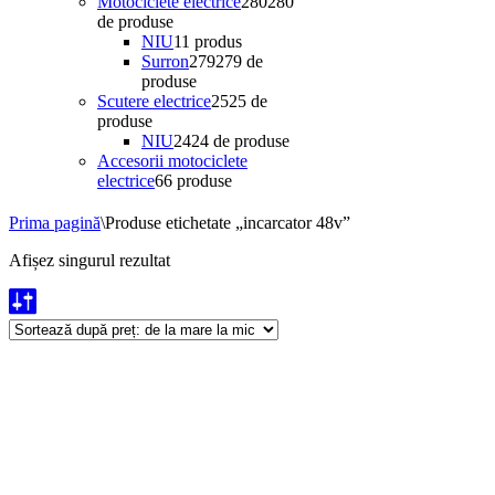
Motociclete electrice
280
280
de produse
NIU
1
1 produs
Surron
279
279 de
produse
Scutere electrice
25
25 de
produse
NIU
24
24 de produse
Accesorii motociclete
electrice
6
6 produse
Prima pagină
\
Produse etichetate „incarcator 48v”
Afișez singurul rezultat