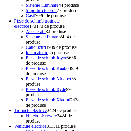
Sisteme iluminare
4
4 produse
Suporturi telefon
7
7 produse
Casti
30
30 de produse
Piese de schimb trotinete
electrice
173
173 de produse
Acceleratii
3
3 produse
Sisteme de franare
24
24 de
produse
Cauciucuri
39
39 de produse
Incarcatoare
5
5 produse
Piese de schimb Joyor
56
56
de produse
Piese de schimb Kaabo
39
39
de produse
Piese de schimb Ninebot
5
5
produse
Piese de schimb Ryde
9
9
produse
Piese de schimb Xiaomi
24
24
de produse
Trotinete electrice
24
24 de produse
Ninebot-Segway
24
24 de
produse
Vehicule electrice
311
311 produse