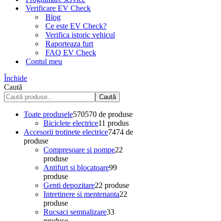
Verificare EV Check
Blog
Ce este EV Check?
Verifica istoric vehicul
Raporteaza furt
FAQ EV Check
Contul meu
Închide
Caută
Caută
Toate produsele
570
570 de produse
Biciclete electrice
1
1 produs
Accesorii trotinete electrice
74
74 de
produse
Compresoare si pompe
2
2
produse
Antifurt si blocatoare
9
9
produse
Genti depozitare
2
2 produse
Intretinere si mentenanta
2
2
produse
Rucsaci semnalizare
3
3
produse