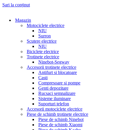
Sari la conținut
Magazin
Motociclete electrice
NIU
Surron
Scutere electrice
NIU
Biciclete electrice
Trotinete electrice
Ninebot-Segway
Accesorii trotinete electrice
Antifurt si blocatoare
Casti
Compresoare si pompe
Genti depozitare
Rucsaci semnalizare
Sisteme iluminare
Suporturi telefon
Accesorii motociclete electrice
Piese de schimb trotinete electrice
Piese de schimb Ninebot
Piese de schimb Xiaomi
Piese de schimb Kaabo