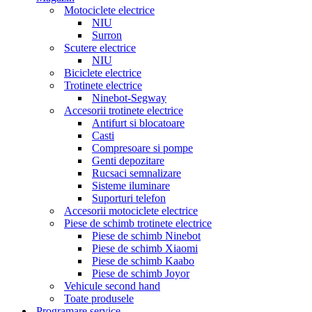
Motociclete electrice
NIU
Surron
Scutere electrice
NIU
Biciclete electrice
Trotinete electrice
Ninebot-Segway
Accesorii trotinete electrice
Antifurt si blocatoare
Casti
Compresoare si pompe
Genti depozitare
Rucsaci semnalizare
Sisteme iluminare
Suporturi telefon
Accesorii motociclete electrice
Piese de schimb trotinete electrice
Piese de schimb Ninebot
Piese de schimb Xiaomi
Piese de schimb Kaabo
Piese de schimb Joyor
Vehicule second hand
Toate produsele
Programare service