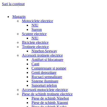
Sari la conținut
Magazin
Motociclete electrice
NIU
Surron
Scutere electrice
NIU
Biciclete electrice
Trotinete electrice
Ninebot-Segway
Accesorii trotinete electrice
Antifurt si blocatoare
Casti
Compresoare si pompe
Genti depozitare
Rucsaci semnalizare
Sisteme iluminare
Suporturi telefon
Accesorii motociclete electrice
Piese de schimb trotinete electrice
Piese de schimb Ninebot
Piese de schimb Xiaomi
Piese de schimb Kaabo