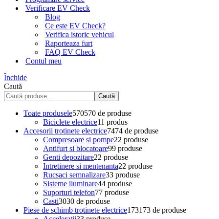
Verificare EV Check
Blog
Ce este EV Check?
Verifica istoric vehicul
Raporteaza furt
FAQ EV Check
Contul meu
Închide
Caută
Caută
Toate produsele
570
570 de produse
Biciclete electrice
1
1 produs
Accesorii trotinete electrice
74
74 de produse
Compresoare si pompe
2
2 produse
Antifurt si blocatoare
9
9 produse
Genti depozitare
2
2 produse
Intretinere si mentenanta
2
2 produse
Rucsaci semnalizare
3
3 produse
Sisteme iluminare
4
4 produse
Suporturi telefon
7
7 produse
Casti
30
30 de produse
Piese de schimb trotinete electrice
173
173 de produse
Acceleratii
3
3 produse