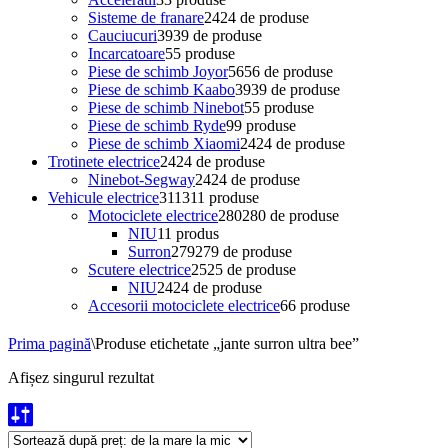
Sisteme de franare
24
24 de produse
Cauciucuri
39
39 de produse
Incarcatoare
5
5 produse
Piese de schimb Joyor
56
56 de produse
Piese de schimb Kaabo
39
39 de produse
Piese de schimb Ninebot
5
5 produse
Piese de schimb Ryde
9
9 produse
Piese de schimb Xiaomi
24
24 de produse
Trotinete electrice
24
24 de produse
Ninebot-Segway
24
24 de produse
Vehicule electrice
311
311 produse
Motociclete electrice
280
280 de produse
NIU
1
1 produs
Surron
279
279 de produse
Scutere electrice
25
25 de produse
NIU
24
24 de produse
Accesorii motociclete electrice
6
6 produse
Prima pagină
\
Produse etichetate „jante surron ultra bee”
Afișez singurul rezultat