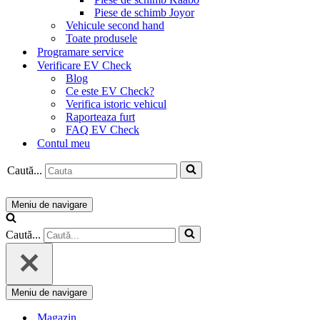
Piese de schimb Joyor
Vehicule second hand
Toate produsele
Programare service
Verificare EV Check
Blog
Ce este EV Check?
Verifica istoric vehicul
Raporteaza furt
FAQ EV Check
Contul meu
Caută...
Meniu de navigare
Caută...
Meniu de navigare
Magazin