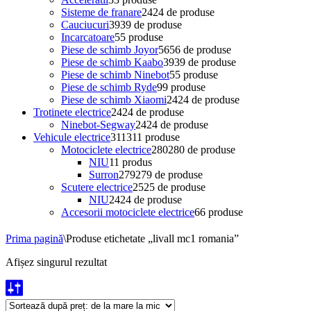
Sisteme de franare
24
24 de produse
Cauciucuri
39
39 de produse
Incarcatoare
5
5 produse
Piese de schimb Joyor
56
56 de produse
Piese de schimb Kaabo
39
39 de produse
Piese de schimb Ninebot
5
5 produse
Piese de schimb Ryde
9
9 produse
Piese de schimb Xiaomi
24
24 de produse
Trotinete electrice
24
24 de produse
Ninebot-Segway
24
24 de produse
Vehicule electrice
311
311 produse
Motociclete electrice
280
280 de produse
NIU
1
1 produs
Surron
279
279 de produse
Scutere electrice
25
25 de produse
NIU
24
24 de produse
Accesorii motociclete electrice
6
6 produse
Prima pagină
\
Produse etichetate „livall mc1 romania”
Afișez singurul rezultat