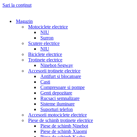
Sari la conținut
Magazin
Motociclete electrice
NIU
Surron
Scutere electrice
NIU
Biciclete electrice
Trotinete electrice
Ninebot-Segway
Accesorii trotinete electrice
Antifurt si blocatoare
Casti
Compresoare si pompe
Genti depozitare
Rucsaci semnalizare
Sisteme iluminare
Suporturi telefon
Accesorii motociclete electrice
Piese de schimb trotinete electrice
Piese de schimb Ninebot
Piese de schimb Xiaomi
Piese de schimb Kaabo