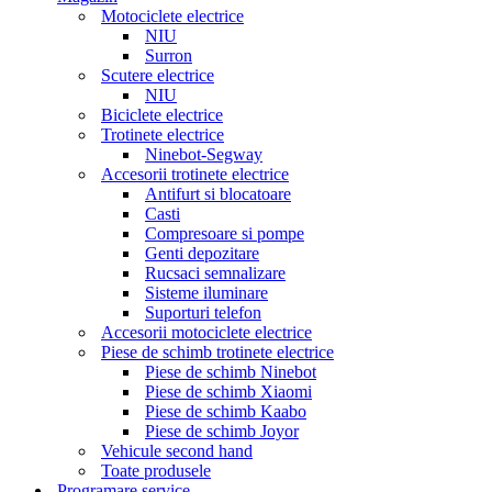
Motociclete electrice
NIU
Surron
Scutere electrice
NIU
Biciclete electrice
Trotinete electrice
Ninebot-Segway
Accesorii trotinete electrice
Antifurt si blocatoare
Casti
Compresoare si pompe
Genti depozitare
Rucsaci semnalizare
Sisteme iluminare
Suporturi telefon
Accesorii motociclete electrice
Piese de schimb trotinete electrice
Piese de schimb Ninebot
Piese de schimb Xiaomi
Piese de schimb Kaabo
Piese de schimb Joyor
Vehicule second hand
Toate produsele
Programare service