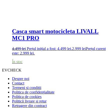
Casca smart motocicleta LIVALL
MC1 PRO
4.499
lei
Prețul inițial a fost: 4.499 lei.
2.999
lei
Prețul curent
este: 2.999 lei.
În stoc
EVCHECK
Despre noi
Contact
Termeni si conditii
Politica de confidențialitate
Politica de cookies
Politică livrare si retur
Retragere din contract