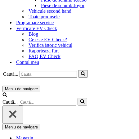
Piese de schimb Joyor
Vehicule second hand
Toate produsele
Programare service
Verificare EV Check
Blog
Ce este EV Check?
Verifica istoric vehicul
Raporteaza furt
FAQ EV Check
Contul meu
Caută...
Meniu de navigare
Caută...
Meniu de navigare
Magazin