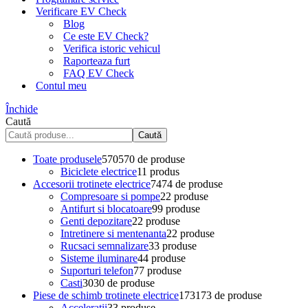
Verificare EV Check
Blog
Ce este EV Check?
Verifica istoric vehicul
Raporteaza furt
FAQ EV Check
Contul meu
Închide
Caută
Caută
Toate produsele
570
570 de produse
Biciclete electrice
1
1 produs
Accesorii trotinete electrice
74
74 de produse
Compresoare si pompe
2
2 produse
Antifurt si blocatoare
9
9 produse
Genti depozitare
2
2 produse
Intretinere si mentenanta
2
2 produse
Rucsaci semnalizare
3
3 produse
Sisteme iluminare
4
4 produse
Suporturi telefon
7
7 produse
Casti
30
30 de produse
Piese de schimb trotinete electrice
173
173 de produse
Acceleratii
3
3 produse