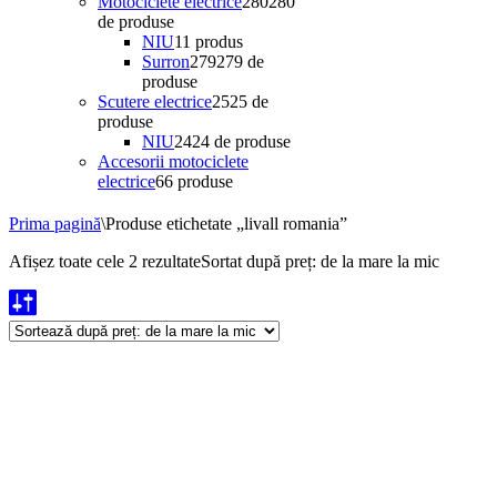
Motociclete electrice
280
280
de produse
NIU
1
1 produs
Surron
279
279 de
produse
Scutere electrice
25
25 de
produse
NIU
24
24 de produse
Accesorii motociclete
electrice
6
6 produse
Prima pagină
\
Produse etichetate „livall romania”
Afișez toate cele 2 rezultate
Sortat după preț: de la mare la mic