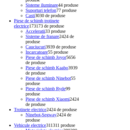
Sisteme iluminare
4
4 produse
Suporturi telefon
7
7 produse
Casti
30
30 de produse
Piese de schimb trotinete
electrice
173
173 de produse
Acceleratii
3
3 produse
Sisteme de franare
24
24 de
produse
Cauciucuri
39
39 de produse
Incarcatoare
5
5 produse
Piese de schimb Joyor
56
56
de produse
Piese de schimb Kaabo
39
39
de produse
Piese de schimb Ninebot
5
5
produse
Piese de schimb Ryde
9
9
produse
Piese de schimb Xiaomi
24
24
de produse
Trotinete electrice
24
24 de produse
Ninebot-Segway
24
24 de
produse
Vehicule electrice
311
311 produse