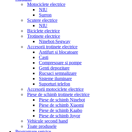
Motociclete electrice
NIU
Surron
Scutere electrice
NIU
Biciclete electrice
Trotinete electrice
Ninebot-Segway
Accesorii trotinete electrice
Antifurt si blocatoare
Casti
Compresoare si pompe
Genti depozitare
Rucsaci semnalizare
Sisteme iluminare
Suporturi telefon
Accesorii motociclete electrice
Piese de schimb trotinete electrice
Piese de schimb Ninebot
Piese de schimb Xiaomi
Piese de schimb Kaabo
Piese de schimb Joyor
Vehicule second hand
Toate produsele
Programare service