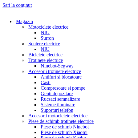
Sari la conținut
Magazin
Motociclete electrice
NIU
Surron
Scutere electrice
NIU
Biciclete electrice
Trotinete electrice
Ninebot-Segway
Accesorii trotinete electrice
Antifurt si blocatoare
Casti
Compresoare si pompe
Genti depozitare
Rucsaci semnalizare
Sisteme iluminare
Suporturi telefon
Accesorii motociclete electrice
Piese de schimb trotinete electrice
Piese de schimb Ninebot
Piese de schimb Xiaomi
Piese de schimb Kaabo