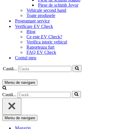
Piese de schimb Joyor
Vehicule second hand
Toate produsele
Programare service
Verificare EV Check
Blog
Ce este EV Check?
Verifica istoric vehicul
Raporteaza furt
FAQ EV Check
Contul meu
Caută...
Meniu de navigare
Caută...
Meniu de navigare
Magazin