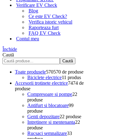
Verificare EV Check
Blog
Ce este EV Check?
Verifica istoric vehicul
Raporteaza furt
FAQ EV Check
Contul meu
Închide
Caută
Caută
Toate produsele
570
570 de produse
Biciclete electrice
1
1 produs
Accesorii trotinete electrice
74
74 de
produse
Compresoare si pompe
2
2
produse
Antifurt si blocatoare
9
9
produse
Genti depozitare
2
2 produse
Intretinere si mentenanta
2
2
produse
Rucsaci semnalizare
3
3
produse