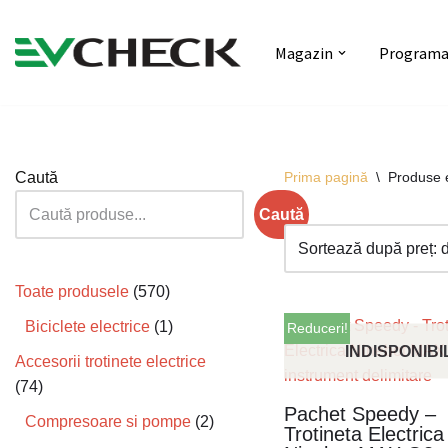
Magazin
Programar
Sari
la
conținut
Caută
Prima pagină
\
Produse 
Caută
Toate produsele
570
Biciclete electrice
1
Reduceri!
INDISPONIBI
Accesorii trotinete electrice
74
Pachet Speedy –
Compresoare si pompe
2
Trotineta Electrica