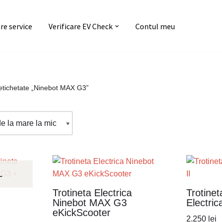
e service
Verificare EV Check
Contul meu
etichetate „Ninebot MAX G3”
L
Trotineta Electrica
Trotinet
Ninebot MAX G3
Electric
eKickScooter
2.250
lei