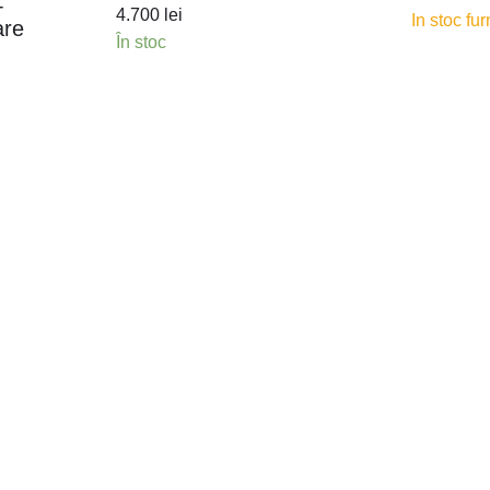
+
4.700
lei
In stoc fur
are
În stoc