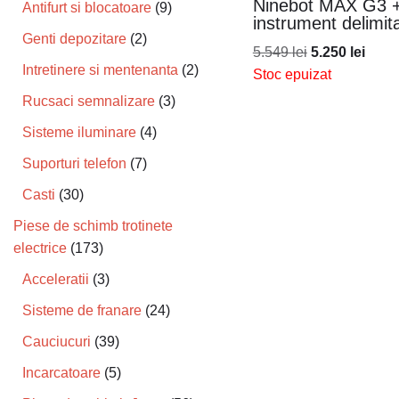
Ninebot MAX G3 
Antifurt si blocatoare
9
instrument delimit
Genti depozitare
2
5.549
lei
5.250
lei
Intretinere si mentenanta
2
Stoc epuizat
Rucsaci semnalizare
3
Sisteme iluminare
4
Suporturi telefon
7
Casti
30
Piese de schimb trotinete
electrice
173
Acceleratii
3
Sisteme de franare
24
Cauciucuri
39
Incarcatoare
5