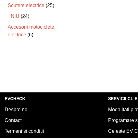
Scutere electrice
25
NIU
24
Accesorii motociclete
electrice
6
EVCHECK
SERVICII CLIE
Despre noi
Modalitati pla
Contact
Programare s
Termeni si conditii
Ce este EV 