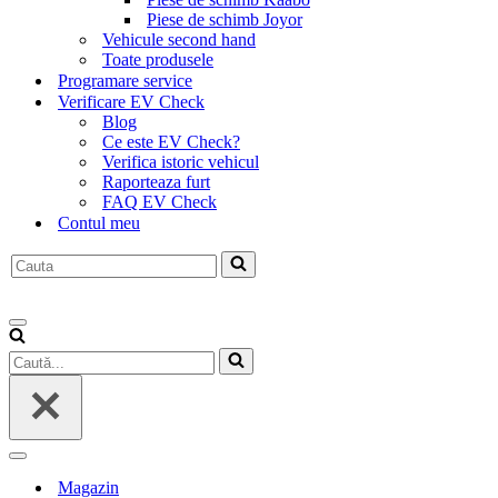
Piese de schimb Joyor
Vehicule second hand
Toate produsele
Programare service
Verificare EV Check
Blog
Ce este EV Check?
Verifica istoric vehicul
Raporteaza furt
FAQ EV Check
Contul meu
Caută...
Meniu
de
Caută...
navigare
Meniu
de
Magazin
navigare