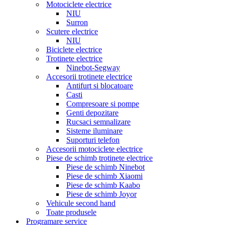
Motociclete electrice
NIU
Surron
Scutere electrice
NIU
Biciclete electrice
Trotinete electrice
Ninebot-Segway
Accesorii trotinete electrice
Antifurt si blocatoare
Casti
Compresoare si pompe
Genti depozitare
Rucsaci semnalizare
Sisteme iluminare
Suporturi telefon
Accesorii motociclete electrice
Piese de schimb trotinete electrice
Piese de schimb Ninebot
Piese de schimb Xiaomi
Piese de schimb Kaabo
Piese de schimb Joyor
Vehicule second hand
Toate produsele
Programare service