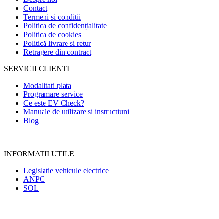
Contact
Termeni si conditii
Politica de confidențialitate
Politica de cookies
Politică livrare si retur
Retragere din contract
SERVICII CLIENTI
Modalitati plata
Programare service
Ce este EV Check?
Manuale de utilizare si instructiuni
Blog
INFORMATII UTILE
Legislatie vehicule electrice
ANPC
SOL