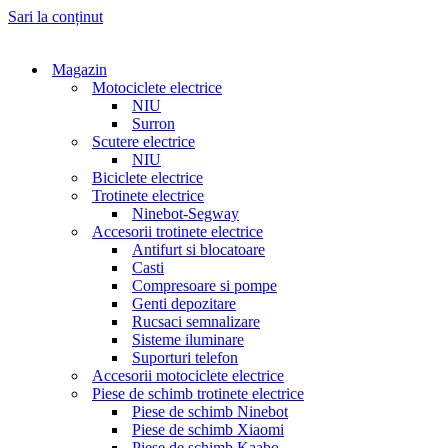
Sari la conținut
Magazin
Motociclete electrice
NIU
Surron
Scutere electrice
NIU
Biciclete electrice
Trotinete electrice
Ninebot-Segway
Accesorii trotinete electrice
Antifurt si blocatoare
Casti
Compresoare si pompe
Genti depozitare
Rucsaci semnalizare
Sisteme iluminare
Suporturi telefon
Accesorii motociclete electrice
Piese de schimb trotinete electrice
Piese de schimb Ninebot
Piese de schimb Xiaomi
Piese de schimb Kaabo