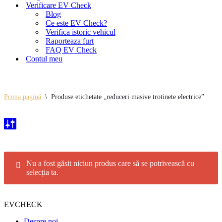
Verificare EV Check
Blog
Ce este EV Check?
Verifica istoric vehicul
Raporteaza furt
FAQ EV Check
Contul meu
Prima pagină
\
Produse etichetate „reduceri masive trotinete electrice”
Nu a fost găsit niciun produs care să se potrivească cu
selecția ta.
EVCHECK
Despre noi