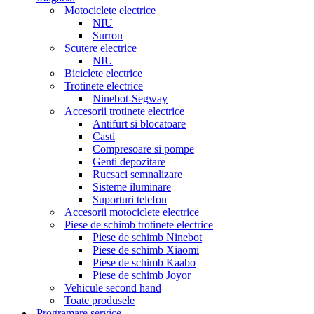
Motociclete electrice
NIU
Surron
Scutere electrice
NIU
Biciclete electrice
Trotinete electrice
Ninebot-Segway
Accesorii trotinete electrice
Antifurt si blocatoare
Casti
Compresoare si pompe
Genti depozitare
Rucsaci semnalizare
Sisteme iluminare
Suporturi telefon
Accesorii motociclete electrice
Piese de schimb trotinete electrice
Piese de schimb Ninebot
Piese de schimb Xiaomi
Piese de schimb Kaabo
Piese de schimb Joyor
Vehicule second hand
Toate produsele
Programare service