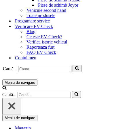
Piese de schimb Joyor
Vehicule second hand
Toate produsele
Programare service
Verificare EV Check
Blog
Ce este EV Check?
Verifica istoric vehicul
Raporteaza furt
FAQ EV Check
Contul meu
Caută...
Meniu de navigare
Caută...
Meniu de navigare
Magazin