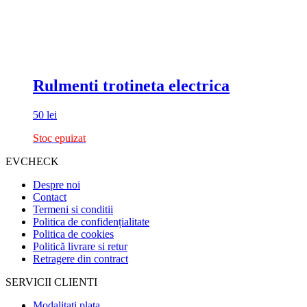
Rulmenti trotineta electrica
50
lei
Stoc epuizat
EVCHECK
Despre noi
Contact
Termeni si conditii
Politica de confidențialitate
Politica de cookies
Politică livrare si retur
Retragere din contract
SERVICII CLIENTI
Modalitati plata