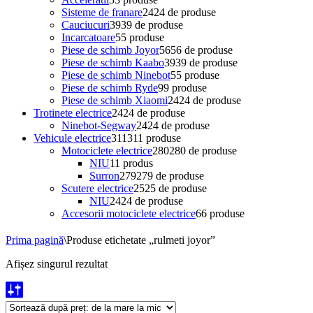
Sisteme de franare
24
24 de produse
Cauciucuri
39
39 de produse
Incarcatoare
5
5 produse
Piese de schimb Joyor
56
56 de produse
Piese de schimb Kaabo
39
39 de produse
Piese de schimb Ninebot
5
5 produse
Piese de schimb Ryde
9
9 produse
Piese de schimb Xiaomi
24
24 de produse
Trotinete electrice
24
24 de produse
Ninebot-Segway
24
24 de produse
Vehicule electrice
311
311 produse
Motociclete electrice
280
280 de produse
NIU
1
1 produs
Surron
279
279 de produse
Scutere electrice
25
25 de produse
NIU
24
24 de produse
Accesorii motociclete electrice
6
6 produse
Prima pagină
\
Produse etichetate „rulmeti joyor”
Afișez singurul rezultat