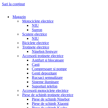
Sari la conținut
Magazin
Motociclete electrice
NIU
Surron
Scutere electrice
NIU
Biciclete electrice
Trotinete electrice
Ninebot-Segway
Accesorii trotinete electrice
Antifurt si blocatoare
Casti
Compresoare si pompe
Genti depozitare
Rucsaci semnalizare
Sisteme iluminare
Suporturi telefon
Accesorii motociclete electrice
Piese de schimb trotinete electrice
Piese de schimb Ninebot
Piese de schimb Xiaomi
Piese de schimb Kaabo