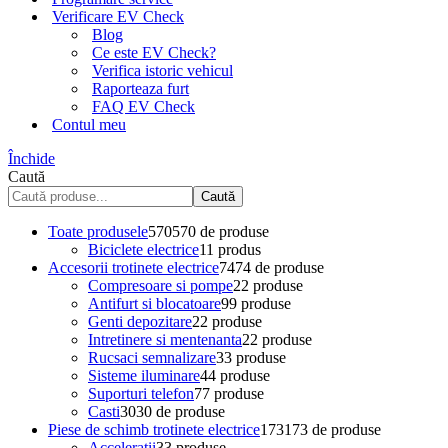
Verificare EV Check
Blog
Ce este EV Check?
Verifica istoric vehicul
Raporteaza furt
FAQ EV Check
Contul meu
Închide
Caută
Caută
Toate produsele
570
570 de produse
Biciclete electrice
1
1 produs
Accesorii trotinete electrice
74
74 de produse
Compresoare si pompe
2
2 produse
Antifurt si blocatoare
9
9 produse
Genti depozitare
2
2 produse
Intretinere si mentenanta
2
2 produse
Rucsaci semnalizare
3
3 produse
Sisteme iluminare
4
4 produse
Suporturi telefon
7
7 produse
Casti
30
30 de produse
Piese de schimb trotinete electrice
173
173 de produse
Acceleratii
3
3 produse