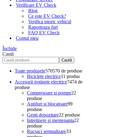
Verificare EV Check
Blog
Ce este EV Check?
Verifica istoric vehicul
Raporteaza furt
FAQ EV Check
Contul meu
Închide
Caută
Caută
Toate produsele
570
570 de produse
Biciclete electrice
1
1 produs
Accesorii trotinete electrice
74
74 de
produse
Compresoare si pompe
2
2
produse
Antifurt si blocatoare
9
9
produse
Genti depozitare
2
2 produse
Intretinere si mentenanta
2
2
produse
Rucsaci semnalizare
3
3
produse