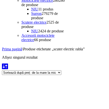
Motociclete electrice
280
280
de produse
NIU
1
1 produs
Surron
279
279 de
produse
Scutere electrice
25
25 de
produse
NIU
24
24 de produse
Accesorii motociclete
electrice
6
6 produse
Prima pagină
\
Produse etichetate „scuter electric rabla”
Afișez singurul rezultat