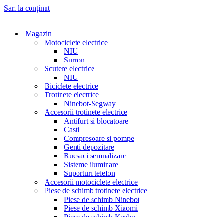
Sari la conținut
Magazin
Motociclete electrice
NIU
Surron
Scutere electrice
NIU
Biciclete electrice
Trotinete electrice
Ninebot-Segway
Accesorii trotinete electrice
Antifurt si blocatoare
Casti
Compresoare si pompe
Genti depozitare
Rucsaci semnalizare
Sisteme iluminare
Suporturi telefon
Accesorii motociclete electrice
Piese de schimb trotinete electrice
Piese de schimb Ninebot
Piese de schimb Xiaomi
Piese de schimb Kaabo