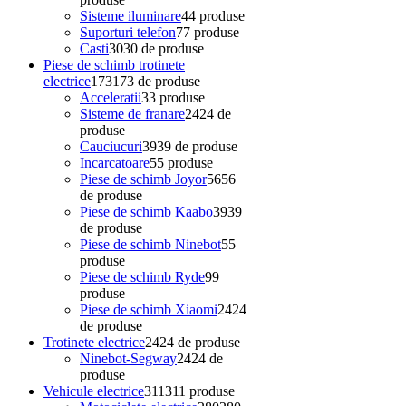
Sisteme iluminare
4
4 produse
Suporturi telefon
7
7 produse
Casti
30
30 de produse
Piese de schimb trotinete
electrice
173
173 de produse
Acceleratii
3
3 produse
Sisteme de franare
24
24 de
produse
Cauciucuri
39
39 de produse
Incarcatoare
5
5 produse
Piese de schimb Joyor
56
56
de produse
Piese de schimb Kaabo
39
39
de produse
Piese de schimb Ninebot
5
5
produse
Piese de schimb Ryde
9
9
produse
Piese de schimb Xiaomi
24
24
de produse
Trotinete electrice
24
24 de produse
Ninebot-Segway
24
24 de
produse
Vehicule electrice
311
311 produse