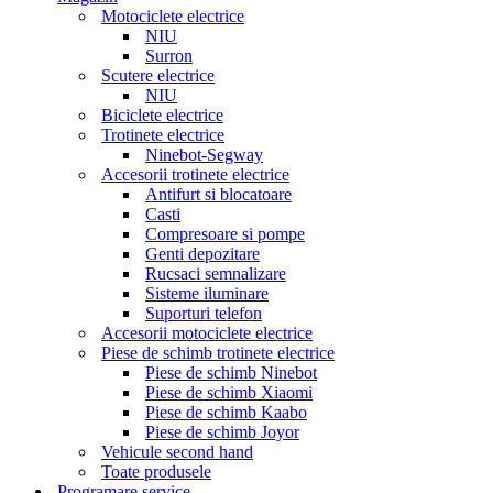
Motociclete electrice
NIU
Surron
Scutere electrice
NIU
Biciclete electrice
Trotinete electrice
Ninebot-Segway
Accesorii trotinete electrice
Antifurt si blocatoare
Casti
Compresoare si pompe
Genti depozitare
Rucsaci semnalizare
Sisteme iluminare
Suporturi telefon
Accesorii motociclete electrice
Piese de schimb trotinete electrice
Piese de schimb Ninebot
Piese de schimb Xiaomi
Piese de schimb Kaabo
Piese de schimb Joyor
Vehicule second hand
Toate produsele
Programare service