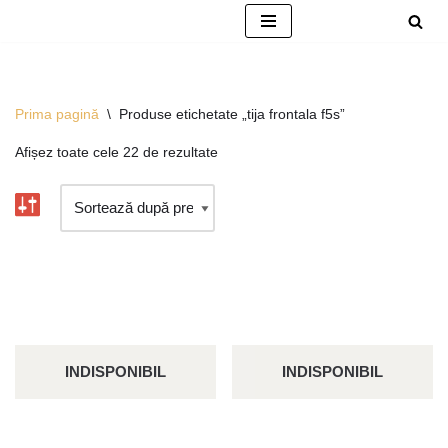
Sari
la
conținut
Prima pagină
\
Produse etichetate „tija frontala f5s”
Afișez toate cele 22 de rezultate
INDISPONIBIL
INDISPONIBIL