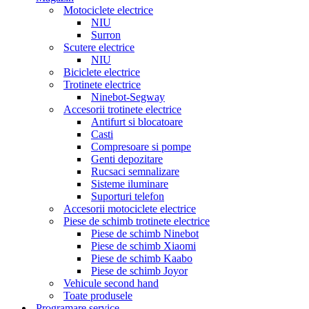
Motociclete electrice
NIU
Surron
Scutere electrice
NIU
Biciclete electrice
Trotinete electrice
Ninebot-Segway
Accesorii trotinete electrice
Antifurt si blocatoare
Casti
Compresoare si pompe
Genti depozitare
Rucsaci semnalizare
Sisteme iluminare
Suporturi telefon
Accesorii motociclete electrice
Piese de schimb trotinete electrice
Piese de schimb Ninebot
Piese de schimb Xiaomi
Piese de schimb Kaabo
Piese de schimb Joyor
Vehicule second hand
Toate produsele
Programare service