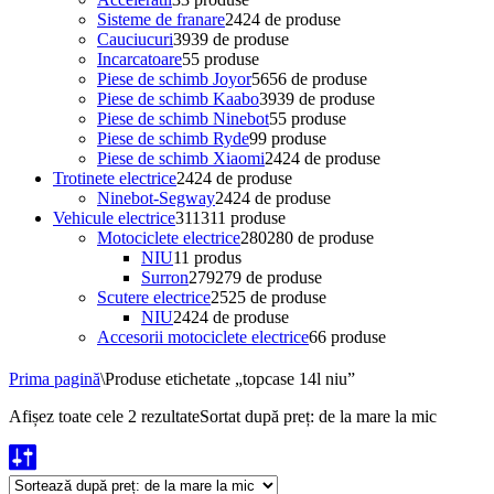
Sisteme de franare
24
24 de produse
Cauciucuri
39
39 de produse
Incarcatoare
5
5 produse
Piese de schimb Joyor
56
56 de produse
Piese de schimb Kaabo
39
39 de produse
Piese de schimb Ninebot
5
5 produse
Piese de schimb Ryde
9
9 produse
Piese de schimb Xiaomi
24
24 de produse
Trotinete electrice
24
24 de produse
Ninebot-Segway
24
24 de produse
Vehicule electrice
311
311 produse
Motociclete electrice
280
280 de produse
NIU
1
1 produs
Surron
279
279 de produse
Scutere electrice
25
25 de produse
NIU
24
24 de produse
Accesorii motociclete electrice
6
6 produse
Prima pagină
\
Produse etichetate „topcase 14l niu”
Afișez toate cele 2 rezultate
Sortat după preț: de la mare la mic