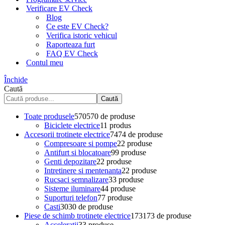
Verificare EV Check
Blog
Ce este EV Check?
Verifica istoric vehicul
Raporteaza furt
FAQ EV Check
Contul meu
Închide
Caută
Caută
Toate produsele
570
570 de produse
Biciclete electrice
1
1 produs
Accesorii trotinete electrice
74
74 de produse
Compresoare si pompe
2
2 produse
Antifurt si blocatoare
9
9 produse
Genti depozitare
2
2 produse
Intretinere si mentenanta
2
2 produse
Rucsaci semnalizare
3
3 produse
Sisteme iluminare
4
4 produse
Suporturi telefon
7
7 produse
Casti
30
30 de produse
Piese de schimb trotinete electrice
173
173 de produse
Acceleratii
3
3 produse