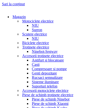
Sari la conținut
Magazin
Motociclete electrice
NIU
Surron
Scutere electrice
NIU
Biciclete electrice
Trotinete electrice
Ninebot-Segway
Accesorii trotinete electrice
Antifurt si blocatoare
Casti
Compresoare si pompe
Genti depozitare
Rucsaci semnalizare
Sisteme iluminare
Suporturi telefon
Accesorii motociclete electrice
Piese de schimb trotinete electrice
Piese de schimb Ninebot
Piese de schimb Xiaomi
Piese de schimb Kaabo