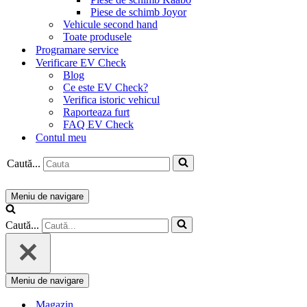
Piese de schimb Joyor
Vehicule second hand
Toate produsele
Programare service
Verificare EV Check
Blog
Ce este EV Check?
Verifica istoric vehicul
Raporteaza furt
FAQ EV Check
Contul meu
Caută...
Meniu de navigare
Caută...
Meniu de navigare
Magazin