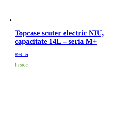
Topcase scuter electric NIU,
capacitate 14L – seria M+
899
lei
În stoc