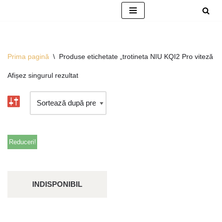
Sari
la
conținut
Prima pagină
\
Produse etichetate „trotineta NIU KQI2 Pro viteză 
Afișez singurul rezultat
Reduceri!
INDISPONIBIL