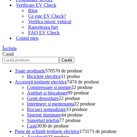
Verificare EV Check
Blog
Ce este EV Check?
Verifica istoric vehicul
Raporteaza furt
FAQ EV Check
Contul meu
Închide
Caută
Caută
Toate produsele
570
570 de produse
Biciclete electrice
1
1 produs
Accesorii trotinete electrice
74
74 de produse
Compresoare si pompe
2
2 produse
Antifurt si blocatoare
9
9 produse
Genti depozitare
2
2 produse
Intretinere si mentenanta
2
2 produse
Rucsaci semnalizare
3
3 produse
Sisteme iluminare
4
4 produse
Suporturi telefon
7
7 produse
Casti
30
30 de produse
Piese de schimb trotinete electrice
173
173 de produse
Acceleratii
3
3 produse