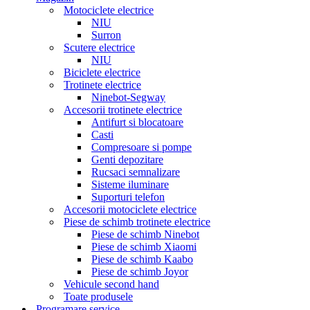
Motociclete electrice
NIU
Surron
Scutere electrice
NIU
Biciclete electrice
Trotinete electrice
Ninebot-Segway
Accesorii trotinete electrice
Antifurt si blocatoare
Casti
Compresoare si pompe
Genti depozitare
Rucsaci semnalizare
Sisteme iluminare
Suporturi telefon
Accesorii motociclete electrice
Piese de schimb trotinete electrice
Piese de schimb Ninebot
Piese de schimb Xiaomi
Piese de schimb Kaabo
Piese de schimb Joyor
Vehicule second hand
Toate produsele
Programare service