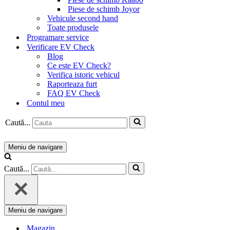
Piese de schimb Joyor
Vehicule second hand
Toate produsele
Programare service
Verificare EV Check
Blog
Ce este EV Check?
Verifica istoric vehicul
Raporteaza furt
FAQ EV Check
Contul meu
Caută...
Meniu de navigare
Caută...
Meniu de navigare
Magazin