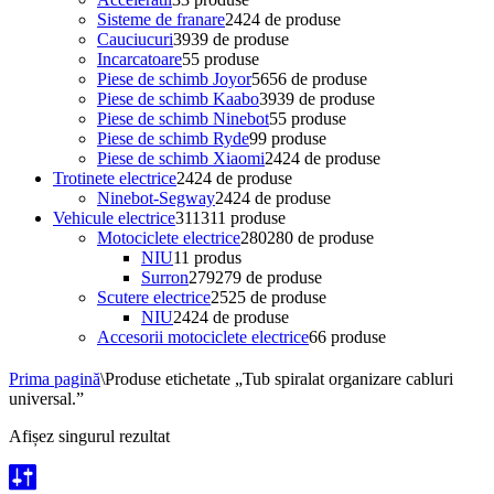
Sisteme de franare
24
24 de produse
Cauciucuri
39
39 de produse
Incarcatoare
5
5 produse
Piese de schimb Joyor
56
56 de produse
Piese de schimb Kaabo
39
39 de produse
Piese de schimb Ninebot
5
5 produse
Piese de schimb Ryde
9
9 produse
Piese de schimb Xiaomi
24
24 de produse
Trotinete electrice
24
24 de produse
Ninebot-Segway
24
24 de produse
Vehicule electrice
311
311 produse
Motociclete electrice
280
280 de produse
NIU
1
1 produs
Surron
279
279 de produse
Scutere electrice
25
25 de produse
NIU
24
24 de produse
Accesorii motociclete electrice
6
6 produse
Prima pagină
\
Produse etichetate „Tub spiralat organizare cabluri
universal.”
Afișez singurul rezultat