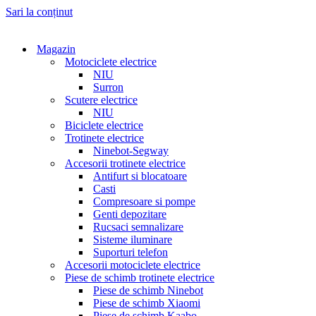
Sari la conținut
Magazin
Motociclete electrice
NIU
Surron
Scutere electrice
NIU
Biciclete electrice
Trotinete electrice
Ninebot-Segway
Accesorii trotinete electrice
Antifurt si blocatoare
Casti
Compresoare si pompe
Genti depozitare
Rucsaci semnalizare
Sisteme iluminare
Suporturi telefon
Accesorii motociclete electrice
Piese de schimb trotinete electrice
Piese de schimb Ninebot
Piese de schimb Xiaomi
Piese de schimb Kaabo