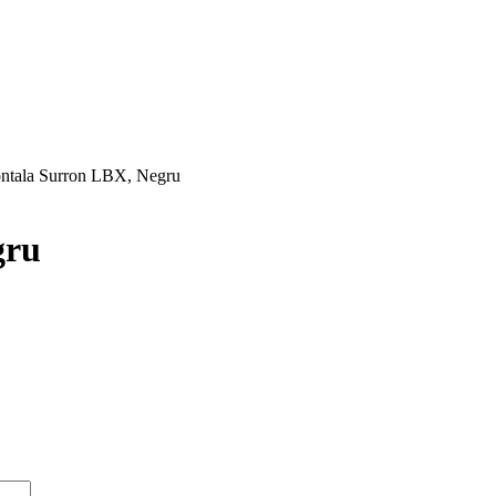
ontala Surron LBX, Negru
gru