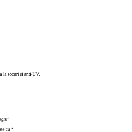
a la socuri si anti-UV.
Negru”
ate cu
*