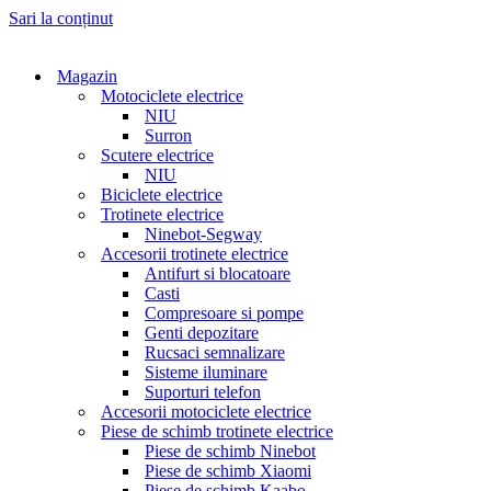
Sari la conținut
Magazin
Motociclete electrice
NIU
Surron
Scutere electrice
NIU
Biciclete electrice
Trotinete electrice
Ninebot-Segway
Accesorii trotinete electrice
Antifurt si blocatoare
Casti
Compresoare si pompe
Genti depozitare
Rucsaci semnalizare
Sisteme iluminare
Suporturi telefon
Accesorii motociclete electrice
Piese de schimb trotinete electrice
Piese de schimb Ninebot
Piese de schimb Xiaomi
Piese de schimb Kaabo