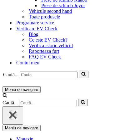
Piese de schimb Joyor
Vehicule second hand
Toate produsele
Programare service
Verificare EV Check
Blog
Ce este EV Check?
Verifica istoric vehicul
Raporteaza furt
FAQ EV Check
Contul meu
Caută...
Meniu de navigare
Caută...
Meniu de navigare
Magazin