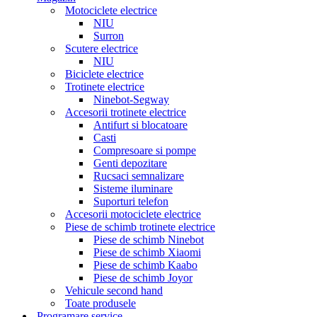
Motociclete electrice
NIU
Surron
Scutere electrice
NIU
Biciclete electrice
Trotinete electrice
Ninebot-Segway
Accesorii trotinete electrice
Antifurt si blocatoare
Casti
Compresoare si pompe
Genti depozitare
Rucsaci semnalizare
Sisteme iluminare
Suporturi telefon
Accesorii motociclete electrice
Piese de schimb trotinete electrice
Piese de schimb Ninebot
Piese de schimb Xiaomi
Piese de schimb Kaabo
Piese de schimb Joyor
Vehicule second hand
Toate produsele
Programare service