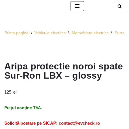
Sari
la
conținut
Prima pagină
\
Vehicule electrice
\
Motociclete electrice
\
Surron
Aripa protectie noroi spate
Sur-Ron LBX – glossy
125
lei
Prețul conține TVA.
Solicită postare pe SICAP: contact@evcheck.ro