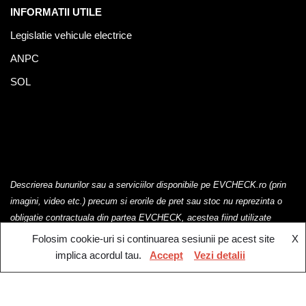
INFORMATII UTILE
Legislatie vehicule electrice
ANPC
SOL
Descrierea bunurilor sau a serviciilor disponibile pe EVCHECK.ro (prin
imagini, video etc.) precum si erorile de pret sau stoc nu reprezinta o
obligatie contractuala din partea EVCHECK, acestea fiind utilizate
exclusiv cu titlu de prezentare.
Folosim cookie-uri si continuarea sesiunii pe acest site
X
implica acordul tau.
Accept
Vezi detalii
EV Check @2023. Toate drepturile rezervate.
Retragere din contract