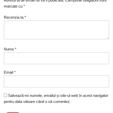
Adresa ta de email nu va fi publicată.
Câmpurile obligatorii sunt
marcate cu
*
Recenzia ta
*
Nume
*
Email
*
Salvează-mi numele, emailul și site-ul web în acest navigator
pentru data viitoare când o să comentez.