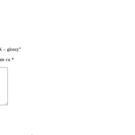
X – glossy”
ate cu
*