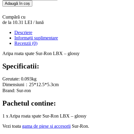
Aripa
Adaugă în coș
roata
spate
Cumpără cu
Sur-
de la 10.31 LEI / lună
Ron
LBX
Descriere
-
Informații suplimentare
glossy
Recenzii (0)
Aripa roata spate Sur-Ron LBX – glossy
Specificatii:
Greutate: 0.093kg
Dimensiuni：25*12.5*5.3cm
Brand: Sur-ron
Pachetul contine:
1 x Aripa roata spate Sur-Ron LBX – glossy
Vezi toata
gama de piese si accesorii
Sur-Ron.