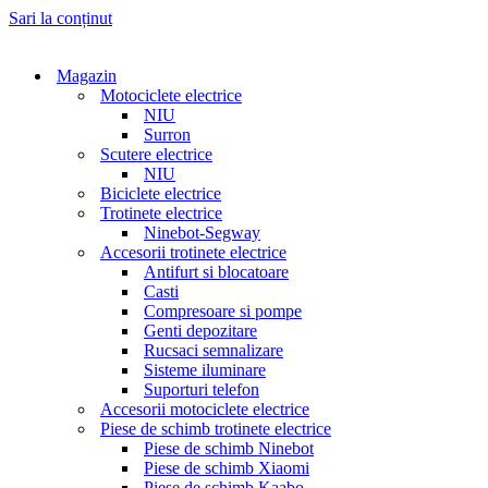
Sari la conținut
Magazin
Motociclete electrice
NIU
Surron
Scutere electrice
NIU
Biciclete electrice
Trotinete electrice
Ninebot-Segway
Accesorii trotinete electrice
Antifurt si blocatoare
Casti
Compresoare si pompe
Genti depozitare
Rucsaci semnalizare
Sisteme iluminare
Suporturi telefon
Accesorii motociclete electrice
Piese de schimb trotinete electrice
Piese de schimb Ninebot
Piese de schimb Xiaomi
Piese de schimb Kaabo