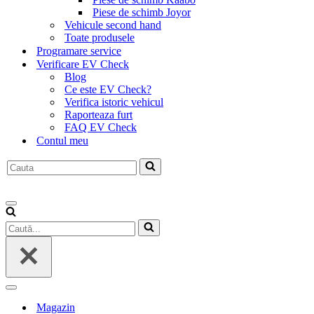
Piese de schimb Joyor
Vehicule second hand
Toate produsele
Programare service
Verificare EV Check
Blog
Ce este EV Check?
Verifica istoric vehicul
Raporteaza furt
FAQ EV Check
Contul meu
Caută...
Meniu
de
Caută...
navigare
Meniu
de
Magazin
navigare