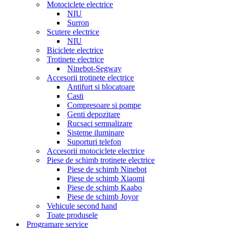
Motociclete electrice
NIU
Surron
Scutere electrice
NIU
Biciclete electrice
Trotinete electrice
Ninebot-Segway
Accesorii trotinete electrice
Antifurt si blocatoare
Casti
Compresoare si pompe
Genti depozitare
Rucsaci semnalizare
Sisteme iluminare
Suporturi telefon
Accesorii motociclete electrice
Piese de schimb trotinete electrice
Piese de schimb Ninebot
Piese de schimb Xiaomi
Piese de schimb Kaabo
Piese de schimb Joyor
Vehicule second hand
Toate produsele
Programare service