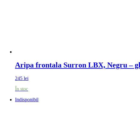
Aripa frontala Surron LBX, Negru – g
245
lei
În stoc
Indisponibil