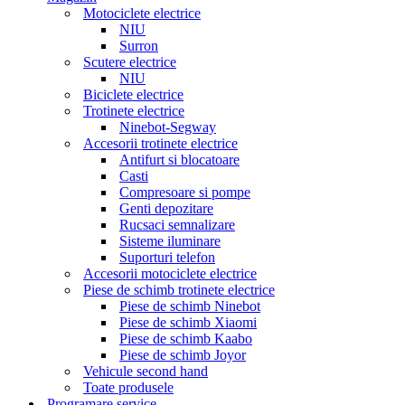
Motociclete electrice
NIU
Surron
Scutere electrice
NIU
Biciclete electrice
Trotinete electrice
Ninebot-Segway
Accesorii trotinete electrice
Antifurt si blocatoare
Casti
Compresoare si pompe
Genti depozitare
Rucsaci semnalizare
Sisteme iluminare
Suporturi telefon
Accesorii motociclete electrice
Piese de schimb trotinete electrice
Piese de schimb Ninebot
Piese de schimb Xiaomi
Piese de schimb Kaabo
Piese de schimb Joyor
Vehicule second hand
Toate produsele
Programare service