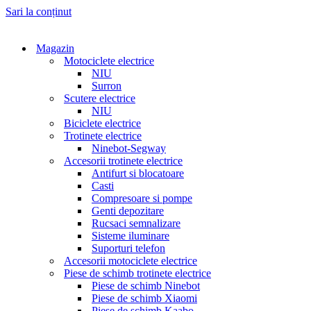
Sari la conținut
Magazin
Motociclete electrice
NIU
Surron
Scutere electrice
NIU
Biciclete electrice
Trotinete electrice
Ninebot-Segway
Accesorii trotinete electrice
Antifurt si blocatoare
Casti
Compresoare si pompe
Genti depozitare
Rucsaci semnalizare
Sisteme iluminare
Suporturi telefon
Accesorii motociclete electrice
Piese de schimb trotinete electrice
Piese de schimb Ninebot
Piese de schimb Xiaomi
Piese de schimb Kaabo