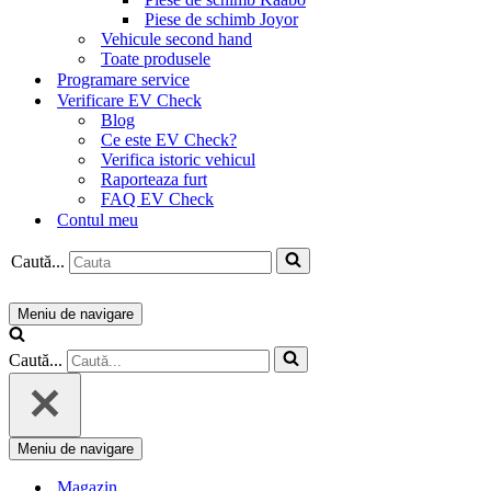
Piese de schimb Joyor
Vehicule second hand
Toate produsele
Programare service
Verificare EV Check
Blog
Ce este EV Check?
Verifica istoric vehicul
Raporteaza furt
FAQ EV Check
Contul meu
Caută...
Meniu de navigare
Caută...
Meniu de navigare
Magazin