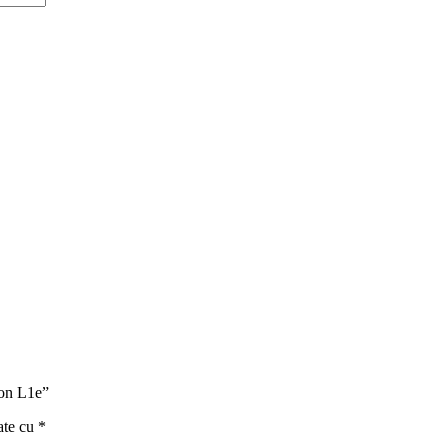
ron L1e”
ate cu
*