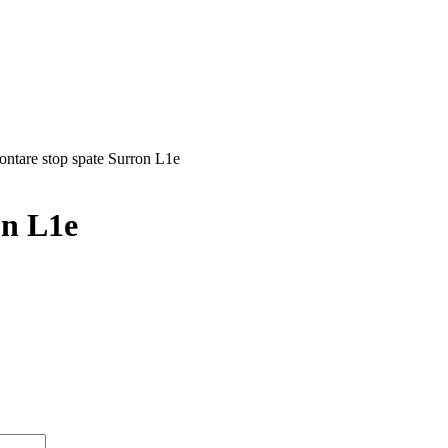
ntare stop spate Surron L1e
on L1e