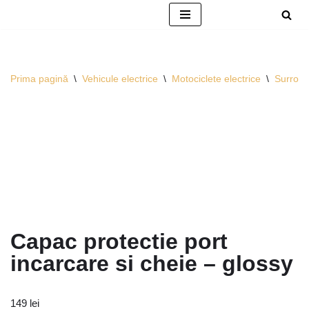
Sari
la
conținut
Prima pagină
\
Vehicule electrice
\
Motociclete electrice
\
Surron
Capac protectie port
incarcare si cheie – glossy
149
lei