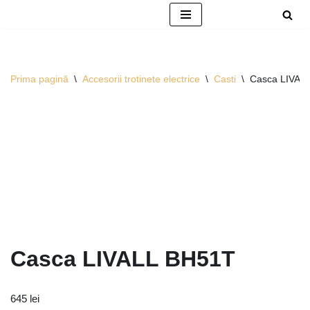
Sari
la
conținut
Prima pagină
\
Accesorii trotinete electrice
\
Casti
\
Casca LIVAL
Casca LIVALL BH51T
645
lei