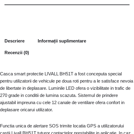
Descriere
Informații suplimentare
Recenzii (0)
Casca smart protectie LIVALL BH51T a fost conceputa special
pentru utilizatorii de vehicule pe doua roti pentru a le satisface nevoia
de libertate in deplasare. Luminile LED ofera o vizibilitate in trafic de
270 grade in conditii de lumina scazuta. Sistemul de prindere
ajustabil impreuna cu cele 12 canale de ventilare ofera confort in
deplasare oricarui utilizator.
Functia unica de alertare SOS trimite locatia GPS a utilizatorului
castii Livall BH51T tuturor contactelor prestabilite in aplicatie. In caz