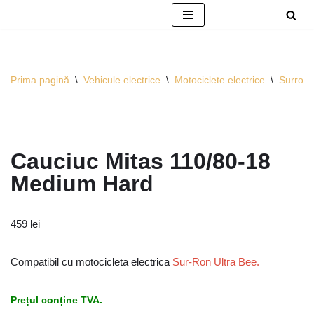
Sari
la
conținut
Prima pagină
\
Vehicule electrice
\
Motociclete electrice
\
Surron
Cauciuc Mitas 110/80-18
Medium Hard
459
lei
Compatibil cu motocicleta electrica
Sur-Ron Ultra Bee.
Prețul conține TVA.