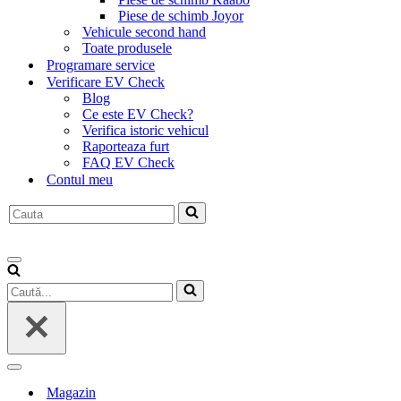
Piese de schimb Joyor
Vehicule second hand
Toate produsele
Programare service
Verificare EV Check
Blog
Ce este EV Check?
Verifica istoric vehicul
Raporteaza furt
FAQ EV Check
Contul meu
Caută...
Meniu
de
Caută...
navigare
Meniu
de
Magazin
navigare