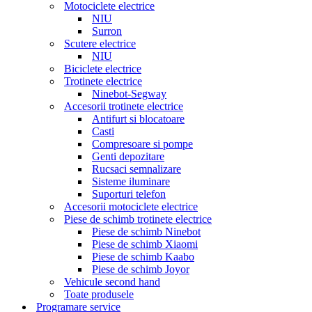
Motociclete electrice
NIU
Surron
Scutere electrice
NIU
Biciclete electrice
Trotinete electrice
Ninebot-Segway
Accesorii trotinete electrice
Antifurt si blocatoare
Casti
Compresoare si pompe
Genti depozitare
Rucsaci semnalizare
Sisteme iluminare
Suporturi telefon
Accesorii motociclete electrice
Piese de schimb trotinete electrice
Piese de schimb Ninebot
Piese de schimb Xiaomi
Piese de schimb Kaabo
Piese de schimb Joyor
Vehicule second hand
Toate produsele
Programare service