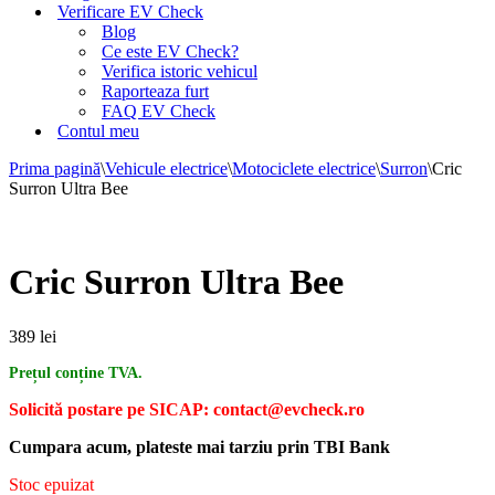
Verificare EV Check
Blog
Ce este EV Check?
Verifica istoric vehicul
Raporteaza furt
FAQ EV Check
Contul meu
Prima pagină
\
Vehicule electrice
\
Motociclete electrice
\
Surron
\
Cric
Surron Ultra Bee
Cric Surron Ultra Bee
389
lei
Prețul conține TVA.
Solicită postare pe SICAP: contact@evcheck.ro
Cumpara acum, plateste mai tarziu prin TBI Bank
Stoc epuizat