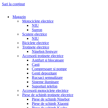
Sari la conținut
Magazin
Motociclete electrice
NIU
Surron
Scutere electrice
NIU
Biciclete electrice
Trotinete electrice
Ninebot-Segway
Accesorii trotinete electrice
Antifurt si blocatoare
Casti
Compresoare si pompe
Genti depozitare
Rucsaci semnalizare
Sisteme iluminare
Suporturi telefon
Accesorii motociclete electrice
Piese de schimb trotinete electrice
Piese de schimb Ninebot
Piese de schimb Xiaomi
Piese de schimb Kaabo