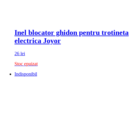
Inel blocator ghidon pentru trotineta
electrica Joyor
26
lei
Stoc epuizat
Indisponibil