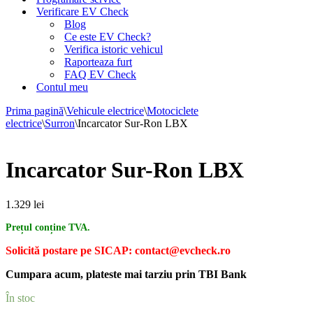
Verificare EV Check
Blog
Ce este EV Check?
Verifica istoric vehicul
Raporteaza furt
FAQ EV Check
Contul meu
Prima pagină
\
Vehicule electrice
\
Motociclete
electrice
\
Surron
\
Incarcator Sur-Ron LBX
Incarcator Sur-Ron LBX
1.329
lei
Prețul conține TVA.
Solicită postare pe SICAP: contact@evcheck.ro
Cumpara acum, plateste mai tarziu prin TBI Bank
În stoc