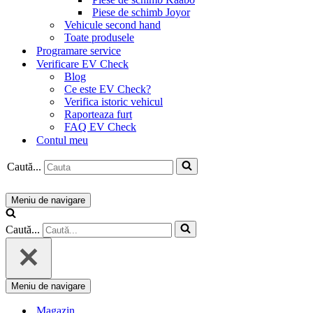
Piese de schimb Joyor
Vehicule second hand
Toate produsele
Programare service
Verificare EV Check
Blog
Ce este EV Check?
Verifica istoric vehicul
Raporteaza furt
FAQ EV Check
Contul meu
Caută...
Meniu de navigare
Caută...
Meniu de navigare
Magazin