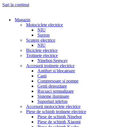
Sari la conținut
Magazin
Motociclete electrice
NIU
Surron
Scutere electrice
NIU
Biciclete electrice
Trotinete electrice
Ninebot-Segway
Accesorii trotinete electrice
Antifurt si blocatoare
Casti
Compresoare si pompe
Genti depozitare
Rucsaci semnalizare
Sisteme iluminare
Suporturi telefon
Accesorii motociclete electrice
Piese de schimb trotinete electrice
Piese de schimb Ninebot
Piese de schimb Xiaomi
Piese de schimb Kaabo