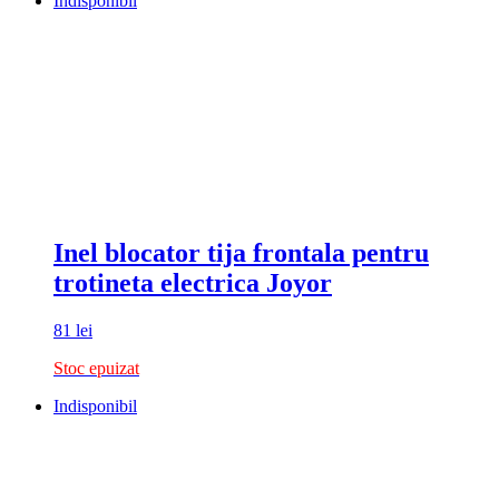
Indisponibil
Inel blocator tija frontala pentru
trotineta electrica Joyor
81
lei
Stoc epuizat
Indisponibil