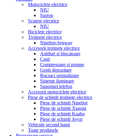
Motociclete electrice
NIU
Surron
Scutere electrice
NIU
Biciclete electrice
Trotinete electrice
Ninebot-Segway
Accesorii trotinete electrice
Antifurt si blocatoare
Casti
Compresoare si pompe
Genti depozitare
Rucsaci semnalizare
Sisteme iluminare
Suporturi telefon
Accesorii motociclete electrice
Piese de schimb trotinete electrice
Piese de schimb Ninebot
Piese de schimb Xiaomi
Piese de schimb Kaabo
Piese de schimb Joyor
Vehicule second hand
Toate produsele
Programare service