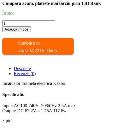
Cumpara acum, plateste mai tarziu prin TBI Bank
În stoc
Cantitate
Incarcator
Adaugă în coș
trotineta
electrica
Kaabo
Cumpără cu
de la 14.22 LEI / lună
Descriere
Recenzii (0)
Incarcator trotineta electrica Kaabo
Specificatii:
Input: AC100-240V 50/60Hz 2.5A max
Output: DC 67.2V – 1.75A 117.6w
3 pini