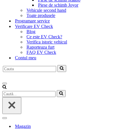
Piese de schimb Joyor
Vehicule second hand
Toate produsele
Programare service
Verificare EV Check
Blog
Ce este EV Check?
Verifica istoric vehicul
Raporteaza furt
FAQ EV Check
Contul meu
Caută...
Meniu
de
Caută...
navigare
Meniu
de
Magazin
navigare