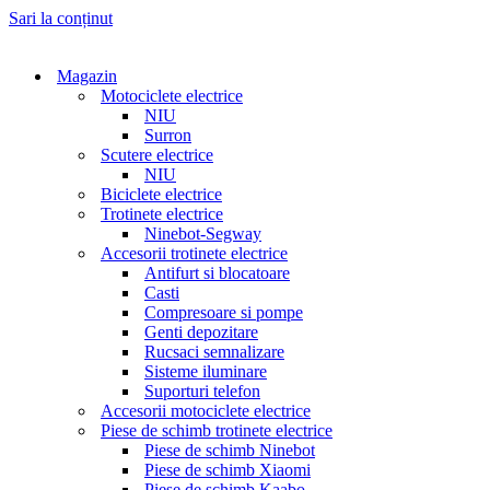
Sari la conținut
Magazin
Motociclete electrice
NIU
Surron
Scutere electrice
NIU
Biciclete electrice
Trotinete electrice
Ninebot-Segway
Accesorii trotinete electrice
Antifurt si blocatoare
Casti
Compresoare si pompe
Genti depozitare
Rucsaci semnalizare
Sisteme iluminare
Suporturi telefon
Accesorii motociclete electrice
Piese de schimb trotinete electrice
Piese de schimb Ninebot
Piese de schimb Xiaomi
Piese de schimb Kaabo