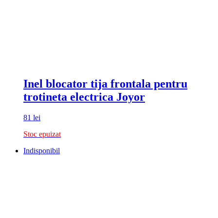
Inel blocator tija frontala pentru
trotineta electrica Joyor
81
lei
Stoc epuizat
Indisponibil