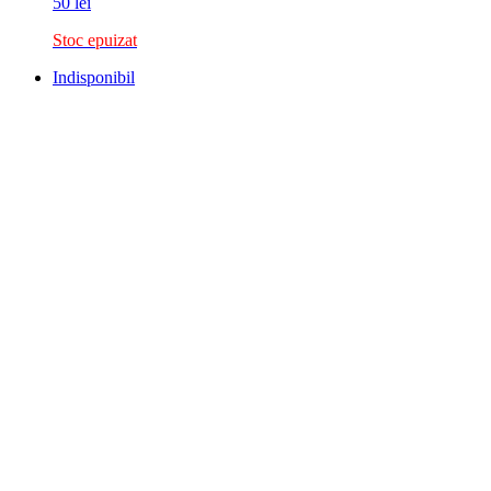
50
lei
Stoc epuizat
Indisponibil