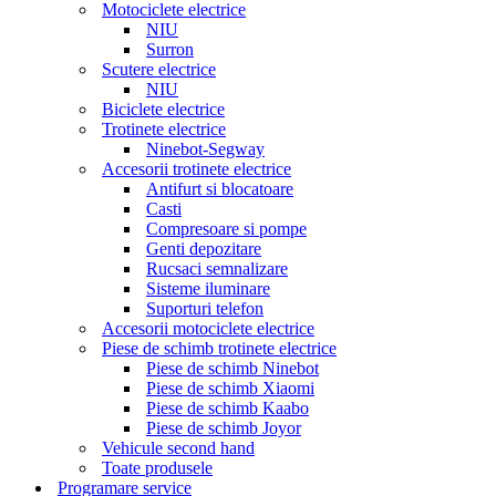
Motociclete electrice
NIU
Surron
Scutere electrice
NIU
Biciclete electrice
Trotinete electrice
Ninebot-Segway
Accesorii trotinete electrice
Antifurt si blocatoare
Casti
Compresoare si pompe
Genti depozitare
Rucsaci semnalizare
Sisteme iluminare
Suporturi telefon
Accesorii motociclete electrice
Piese de schimb trotinete electrice
Piese de schimb Ninebot
Piese de schimb Xiaomi
Piese de schimb Kaabo
Piese de schimb Joyor
Vehicule second hand
Toate produsele
Programare service