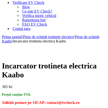
Verificare EV Check
Blog
Ce este EV Check?
Verifica istoric vehicul
Raporteaza furt
FAQ EV Check
Contul meu
Prima pagină
\
Piese de schimb trotinete electrice
\
Piese de schimb
Kaabo
\
Incarcator trotineta electrica Kaabo
Incarcator trotineta electrica
Kaabo
305
lei
Prețul conține TVA.
Solicită postare pe SICAP: contact@evcheck.ro