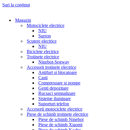
Sari la conținut
Magazin
Motociclete electrice
NIU
Surron
Scutere electrice
NIU
Biciclete electrice
Trotinete electrice
Ninebot-Segway
Accesorii trotinete electrice
Antifurt si blocatoare
Casti
Compresoare si pompe
Genti depozitare
Rucsaci semnalizare
Sisteme iluminare
Suporturi telefon
Accesorii motociclete electrice
Piese de schimb trotinete electrice
Piese de schimb Ninebot
Piese de schimb Xiaomi
Piese de schimb Kaabo