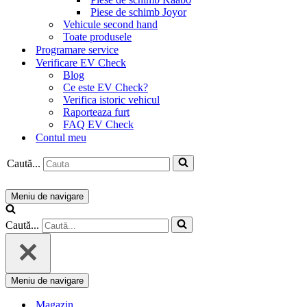
Piese de schimb Joyor
Vehicule second hand
Toate produsele
Programare service
Verificare EV Check
Blog
Ce este EV Check?
Verifica istoric vehicul
Raporteaza furt
FAQ EV Check
Contul meu
Caută...
Meniu de navigare
Caută...
Meniu de navigare
Magazin