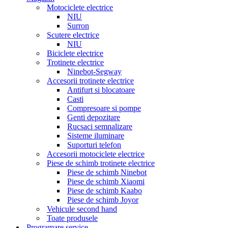
Motociclete electrice
NIU
Surron
Scutere electrice
NIU
Biciclete electrice
Trotinete electrice
Ninebot-Segway
Accesorii trotinete electrice
Antifurt si blocatoare
Casti
Compresoare si pompe
Genti depozitare
Rucsaci semnalizare
Sisteme iluminare
Suporturi telefon
Accesorii motociclete electrice
Piese de schimb trotinete electrice
Piese de schimb Ninebot
Piese de schimb Xiaomi
Piese de schimb Kaabo
Piese de schimb Joyor
Vehicule second hand
Toate produsele
Programare service