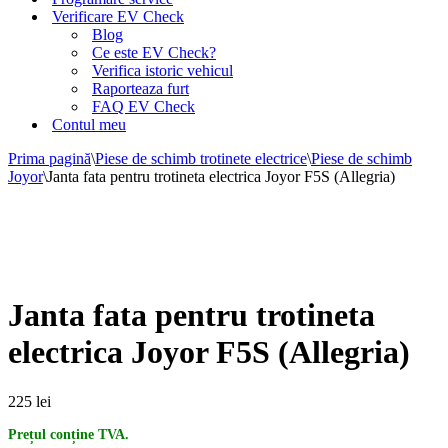
Verificare EV Check
Blog
Ce este EV Check?
Verifica istoric vehicul
Raporteaza furt
FAQ EV Check
Contul meu
Prima pagină
\
Piese de schimb trotinete electrice
\
Piese de schimb
Joyor
\
Janta fata pentru trotineta electrica Joyor F5S (Allegria)
Janta fata pentru trotineta
electrica Joyor F5S (Allegria)
225
lei
Prețul conține TVA.