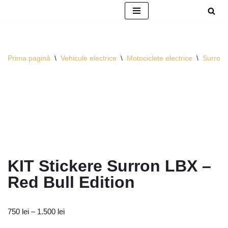
Sari
la
conținut
Prima pagină
\
Vehicule electrice
\
Motociclete electrice
\
Surron
KIT Stickere Surron LBX –
Red Bull Edition
750
lei
–
1.500
lei