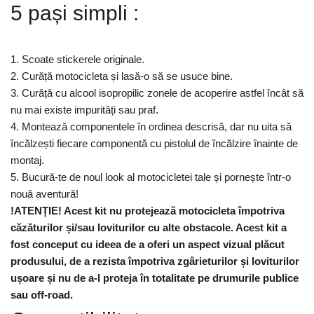
5 pași simpli :
1. Scoate stickerele originale.
2. Curăță motocicleta și lasă-o să se usuce bine.
3. Curăță cu alcool isopropilic zonele de acoperire astfel încât să
nu mai existe impurități sau praf.
4. Montează componentele în ordinea descrisă, dar nu uita să
încălzești fiecare componentă cu pistolul de încălzire înainte de
montaj.
5. Bucură-te de noul look al motocicletei tale și pornește într-o
nouă aventură!
!ATENȚIE! Acest kit nu protejează motocicleta împotriva
căzăturilor și/sau loviturilor cu alte obstacole. Acest kit a
fost conceput cu ideea de a oferi un aspect vizual plăcut
produsului, de a rezista împotriva zgârieturilor și loviturilor
ușoare și nu de a-l proteja în totalitate pe drumurile publice
sau off-road.