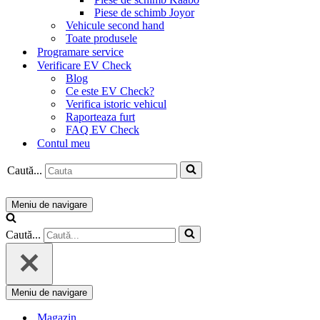
Piese de schimb Joyor
Vehicule second hand
Toate produsele
Programare service
Verificare EV Check
Blog
Ce este EV Check?
Verifica istoric vehicul
Raporteaza furt
FAQ EV Check
Contul meu
Caută...
Meniu de navigare
Caută...
Meniu de navigare
Magazin