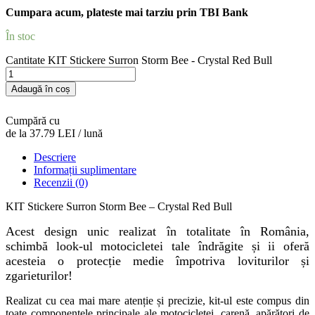
Cumpara acum, plateste mai tarziu prin TBI Bank
În stoc
Cantitate KIT Stickere Surron Storm Bee - Crystal Red Bull
Adaugă în coș
Cumpără cu
de la 37.79 LEI / lună
Descriere
Informații suplimentare
Recenzii (0)
KIT Stickere Surron Storm Bee – Crystal Red Bull
Acest design unic realizat în totalitate în România,
schimbă look-ul motocicletei tale îndrăgite și ii oferă
acesteia o protecție medie împotriva loviturilor și
zgarieturilor!
Realizat cu cea mai mare atenție și precizie, kit-ul este compus din
toate componentele principale ale motocicletei, carenă, apărători de