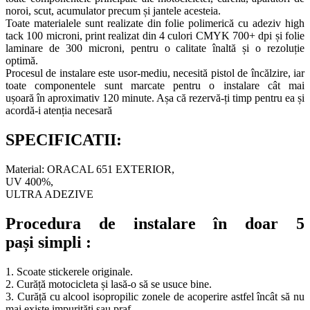
noroi, scut, acumulator precum și jantele acesteia.
Toate materialele sunt realizate din folie polimerică cu adeziv high
tack 100 microni, print realizat din 4 culori CMYK 700+ dpi și folie
laminare de 300 microni, pentru o calitate înaltă și o rezoluție
optimă.
Procesul de instalare este usor-mediu, necesită pistol de încălzire, iar
toate componentele sunt marcate pentru o instalare cât mai
ușoară în aproximativ 120 minute. Așa că rezervă-ți timp pentru ea și
acordă-i atenția necesară
SPECIFICATII:
Material: ORACAL 651 EXTERIOR,
UV 400%,
ULTRA ADEZIVE
Procedura de instalare în doar 5
pași simpli :
1. Scoate stickerele originale.
2. Curăță motocicleta și lasă-o să se usuce bine.
3. Curăță cu alcool isopropilic zonele de acoperire astfel încât să nu
mai existe impurități sau praf.