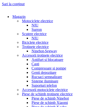
Sari la conținut
Magazin
Motociclete electrice
NIU
Surron
Scutere electrice
NIU
Biciclete electrice
Trotinete electrice
Ninebot-Segway
Accesorii trotinete electrice
Antifurt si blocatoare
Casti
Compresoare si pompe
Genti depozitare
Rucsaci semnalizare
Sisteme iluminare
Suporturi telefon
Accesorii motociclete electrice
Piese de schimb trotinete electrice
Piese de schimb Ninebot
Piese de schimb Xiaomi
Piese de schimb Kaabo