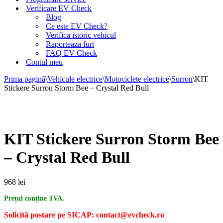
Verificare EV Check
Blog
Ce este EV Check?
Verifica istoric vehicul
Raporteaza furt
FAQ EV Check
Contul meu
Prima pagină
\
Vehicule electrice
\
Motociclete electrice
\
Surron
\
KIT
Stickere Surron Storm Bee – Crystal Red Bull
KIT Stickere Surron Storm Bee
– Crystal Red Bull
968
lei
Prețul conține TVA.
Solicită postare pe SICAP: contact@evcheck.ro