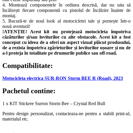
4. Montează componentele în ordinea descrisă, dar nu uita să
încălzești fiecare componentă cu pistolul de încălzire înainte de
montaj.
5. Bucură-te de noul look al motocicletei tale și pornește într-o
nouă aventură!
!ATENȚIE! Acest kit nu protejează motocicleta împotriva
căzăturilor și/sau loviturilor cu alte obstacole. Acest kit a fost
conceput cu ideea de a oferi un aspect vizual plăcut produsului,
de a rezista împotriva zgârieturilor și loviturilor ușoare și nu de
a-l proteja în totalitate pe drumurile publice sau off-road.
Compatibilitate:
Motocicleta electrica SUR-RON Storm BEE R (Road), 2023
Pachetul contine:
1 x KIT Stickere Surron Storm Bee – Crystal Red Bull
Pentru design personalizat, contacteaza-ne pentru a stabili print-ul,
materialul etc.