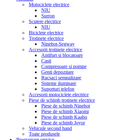
Motociclete electrice
NIU
Surron
Scutere electrice
NIU
Biciclete electrice
Trotinete electrice
Ninebot-Segway
Accesorii trotinete electrice
Antifurt si blocatoare
Casti
Compresoare si pompe
Genti depozitare
Rucsaci semnalizare
Sisteme iluminare
Suporturi telefon
Accesorii motociclete electrice
Piese de schimb trotinete electrice
Piese de schimb Ninebot
Piese de schimb Xiaomi
Piese de schimb Kaabo
Piese de schimb Joyor
Vehicule second hand
Toate produsele
Programare service