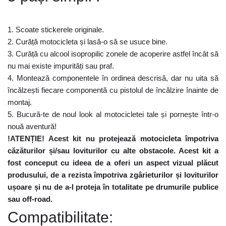
1. Scoate stickerele originale.
2. Curăță motocicleta și lasă-o să se usuce bine.
3. Curăță cu alcool isopropilic zonele de acoperire astfel încât să
nu mai existe impurități sau praf.
4. Montează componentele în ordinea descrisă, dar nu uita să
încălzești fiecare componentă cu pistolul de încălzire înainte de
montaj.
5. Bucură-te de noul look al motocicletei tale și pornește într-o
nouă aventură!
!ATENȚIE! Acest kit nu protejează motocicleta împotriva
căzăturilor și/sau loviturilor cu alte obstacole. Acest kit a
fost conceput cu ideea de a oferi un aspect vizual plăcut
produsului, de a rezista împotriva zgârieturilor și loviturilor
ușoare și nu de a-l proteja în totalitate pe drumurile publice
sau off-road.
Compatibilitate: