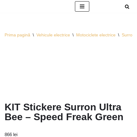
Sari
la
conținut
Prima pagină
\
Vehicule electrice
\
Motociclete electrice
\
Surron
KIT Stickere Surron Ultra
Bee – Speed Freak Green
866
lei