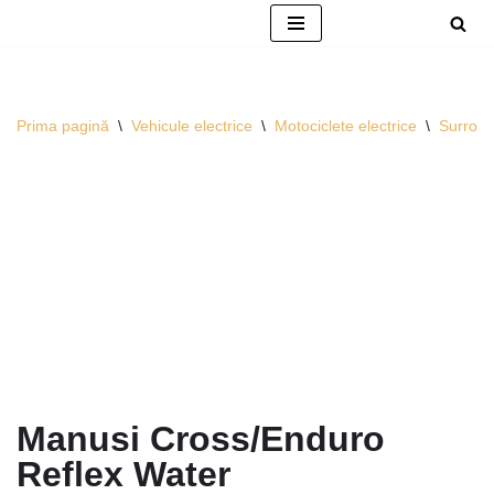
Sari
la
conținut
Prima pagină
\
Vehicule electrice
\
Motociclete electrice
\
Surron
Manusi Cross/Enduro
Reflex Water