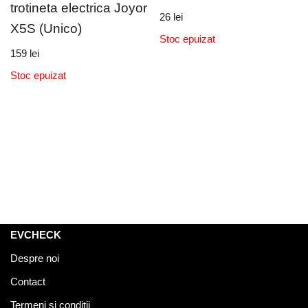
trotineta electrica Joyor
26
lei
X5S (Unico)
Stoc epuizat
159
lei
Stoc epuizat
EVCHECK
Despre noi
Contact
Termeni si conditii