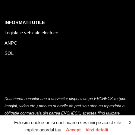
INFORMATII UTILE
Legislatie vehicule electrice
ANPC
SOL
Descrierea bunurilor sau a serviciilor disponibile pe EVCHECK.ro (prin
imagini, video etc.) precum si erorile de pret sau stoc nu reprezinta o
obligatie contractuala din partea EVCHECK, acestea fiind utilizate
exclusiv cu titlu de prezentare.
Folosim cookie-uri si continuarea sesiunii pe acest site
X
implica acordul tau.
Accept
Vezi detalii
EV Check @2023. Toate drepturile rezervate.