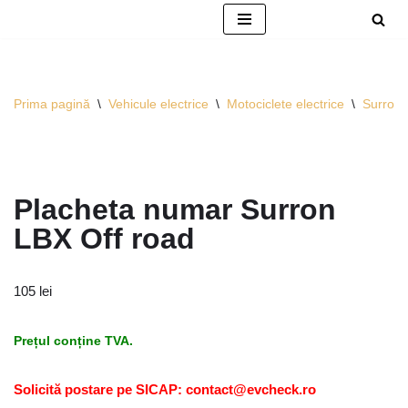
Sari
la
conținut
Prima pagină
\
Vehicule electrice
\
Motociclete electrice
\
Surron
Placheta numar Surron
LBX Off road
105
lei
Prețul conține TVA.
Solicită postare pe SICAP: contact@evcheck.ro