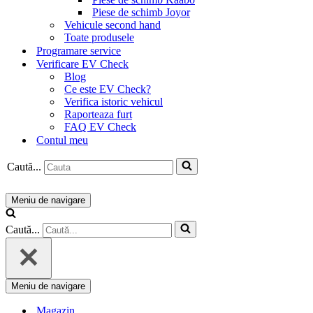
Piese de schimb Joyor
Vehicule second hand
Toate produsele
Programare service
Verificare EV Check
Blog
Ce este EV Check?
Verifica istoric vehicul
Raporteaza furt
FAQ EV Check
Contul meu
Caută...
Meniu de navigare
Caută...
Meniu de navigare
Magazin