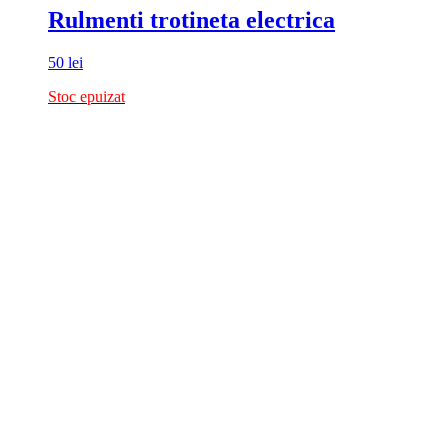
Rulmenti trotineta electrica
50
lei
Stoc epuizat