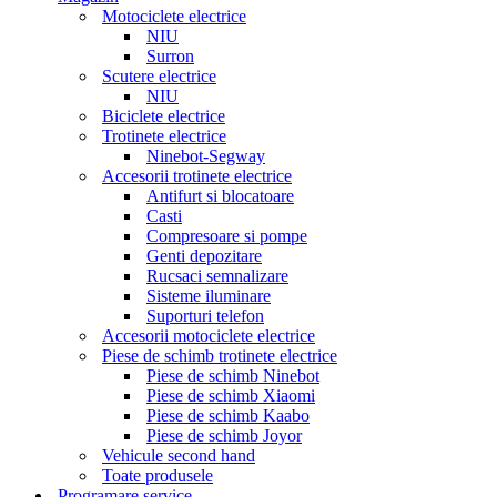
Motociclete electrice
NIU
Surron
Scutere electrice
NIU
Biciclete electrice
Trotinete electrice
Ninebot-Segway
Accesorii trotinete electrice
Antifurt si blocatoare
Casti
Compresoare si pompe
Genti depozitare
Rucsaci semnalizare
Sisteme iluminare
Suporturi telefon
Accesorii motociclete electrice
Piese de schimb trotinete electrice
Piese de schimb Ninebot
Piese de schimb Xiaomi
Piese de schimb Kaabo
Piese de schimb Joyor
Vehicule second hand
Toate produsele
Programare service