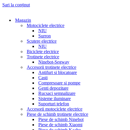
Sari la conținut
Magazin
Motociclete electrice
NIU
Surron
Scutere electrice
NIU
Biciclete electrice
Trotinete electrice
Ninebot-Segway
Accesorii trotinete electrice
Antifurt si blocatoare
Casti
Compresoare si pompe
Genti depozitare
Rucsaci semnalizare
Sisteme iluminare
Suporturi telefon
Accesorii motociclete electrice
Piese de schimb trotinete electrice
Piese de schimb Ninebot
Piese de schimb Xiaomi
Piese de schimb Kaabo