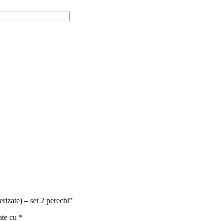
erizate) – set 2 perechi”
ate cu
*