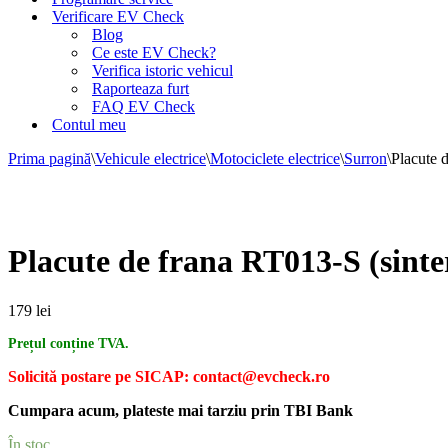
Verificare EV Check
Blog
Ce este EV Check?
Verifica istoric vehicul
Raporteaza furt
FAQ EV Check
Contul meu
Prima pagină
\
Vehicule electrice
\
Motociclete electrice
\
Surron
\
Placute d
Placute de frana RT013-S (sinter
179
lei
Prețul conține TVA.
Solicită postare pe SICAP: contact@evcheck.ro
Cumpara acum, plateste mai tarziu prin TBI Bank
În stoc