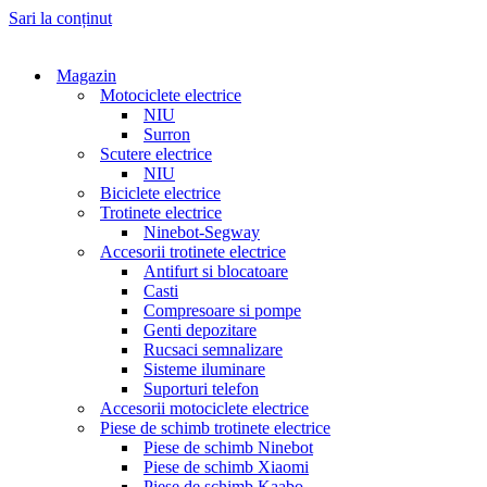
Sari la conținut
Magazin
Motociclete electrice
NIU
Surron
Scutere electrice
NIU
Biciclete electrice
Trotinete electrice
Ninebot-Segway
Accesorii trotinete electrice
Antifurt si blocatoare
Casti
Compresoare si pompe
Genti depozitare
Rucsaci semnalizare
Sisteme iluminare
Suporturi telefon
Accesorii motociclete electrice
Piese de schimb trotinete electrice
Piese de schimb Ninebot
Piese de schimb Xiaomi
Piese de schimb Kaabo