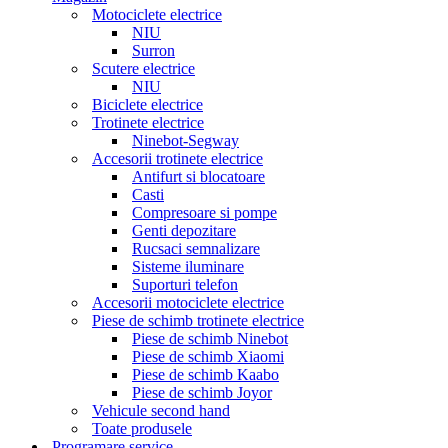
Motociclete electrice
NIU
Surron
Scutere electrice
NIU
Biciclete electrice
Trotinete electrice
Ninebot-Segway
Accesorii trotinete electrice
Antifurt si blocatoare
Casti
Compresoare si pompe
Genti depozitare
Rucsaci semnalizare
Sisteme iluminare
Suporturi telefon
Accesorii motociclete electrice
Piese de schimb trotinete electrice
Piese de schimb Ninebot
Piese de schimb Xiaomi
Piese de schimb Kaabo
Piese de schimb Joyor
Vehicule second hand
Toate produsele
Programare service