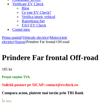
Verificare EV Check
Blog
Ce este EV Check?
Verifica istoric vehicul
Raporteaza furt
FAQ EV Check
Contul meu
Prima pagină
\
Vehicule electrice
\
Motociclete
electrice
\
Surron
\
Prindere Far frontal Off-road
Prindere Far frontal Off-road
185
lei
Prețul conține TVA.
Solicită postare pe SICAP: contact@evcheck.ro
Cumpara acum, plateste mai tarziu prin TBI Bank
În stoc