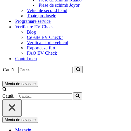
Piese de schimb Joyor
Vehicule second hand
Toate produsele
Programare service
Verificare EV Check
Blog
Ce este EV Check?
Verifica istoric vehicul
Raporteaza furt
FAQ EV Check
Contul meu
Caută...
Meniu de navigare
Caută...
Meniu de navigare
Magazin